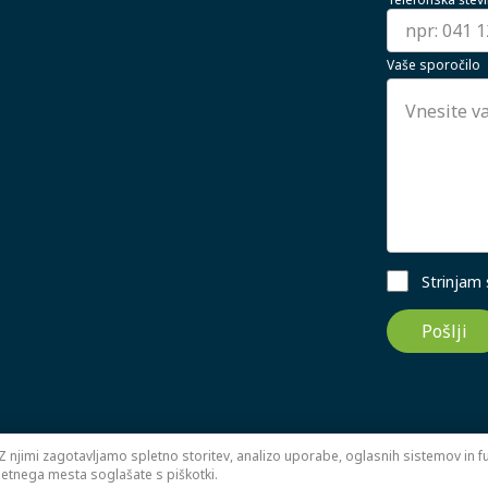
Vaše sporočilo
Strinjam
Pošlji
Z njimi zagotavljamo spletno storitev, analizo uporabe, oglasnih sistemov in fun
letnega mesta soglašate s piškotki.