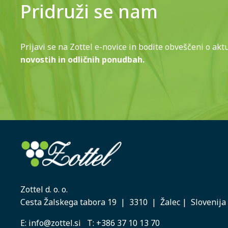
Pridruži se nam
Prijavi se na Zottel e-novice in bodite obveščeni o akt
novostih in odličnih ponudbah.
Zottel d. o. o.
Cesta Žalskega tabora 19 | 3310 | Žalec | Slovenija
E:
info@zottel.si
T:
+386 37 10 13 70