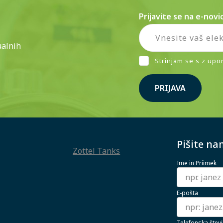
Prijavite se na e-novi
ualnih
Strinjam se s z upo
PRIJAVA
Pišite na
Zottel Tanks
Ime in Priimek
E-pošta
Telefonska števi