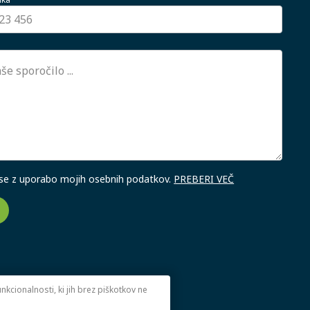
 se z uporabo mojih osebnih podatkov.
PREBERI VEČ
kcionalnosti, ki jih brez piškotkov ne