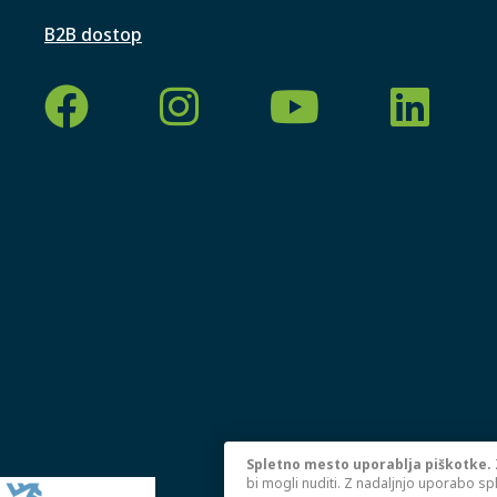
B2B dostop
Spletno mesto uporablja piškotke.
bi mogli nuditi. Z nadaljnjo uporabo sp