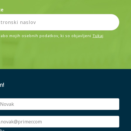
ce
rabo mojih osebnih podatkov, ki so objavljeni
Tukaj
m!
lka