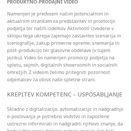
PRODUKTNO-PRODAJNI VIDEO
Namenjen je predvsem našim potencialnim in
aktualnim strankam za predstavitev in promocijo
podjetja ter naših izdelkov. Aktivnosti izvedene v
sklopu tega ukrepa zajemajo zastavitev scenarija in
scenografije, zakup primerne opreme, snemanja in
post-produkcijo ter glasovne obdelave (v tujem
jeziku). Video bo namenjen promociji podjetja na
spletu, sejmih, digitalnih showroomih in socialnih
omrežjih. Z videom želimo pritegniti pozornost
odjemalcev za obisk naše spletne strani.
KREPITEV KOMPETENC – USPOSABLJANJE
Skladno z digitalizacijo, avtomatizacijo in nadgradnjo
e-poslovanja je potrebno vodstvo in zaposlene
ustrezno informirati in nadgraditi njihovo znanje, da