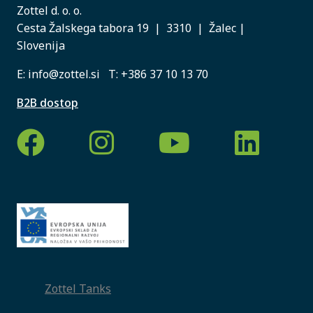
Zottel d. o. o.
Cesta Žalskega tabora 19 | 3310 | Žalec |
Slovenija
E:
info@zottel.si
T:
+386 37 10 13 70
B2B dostop
Zottel Tanks