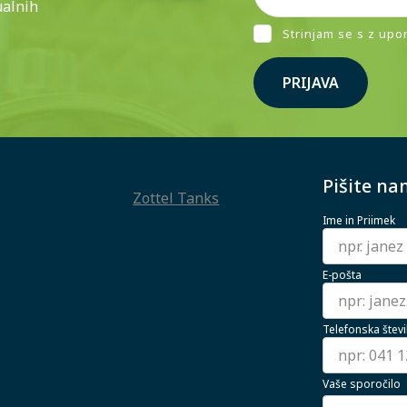
ualnih
Strinjam se s z upo
PRIJAVA
Pišite na
Zottel Tanks
Ime in Priimek
E-pošta
Telefonska števi
Vaše sporočilo