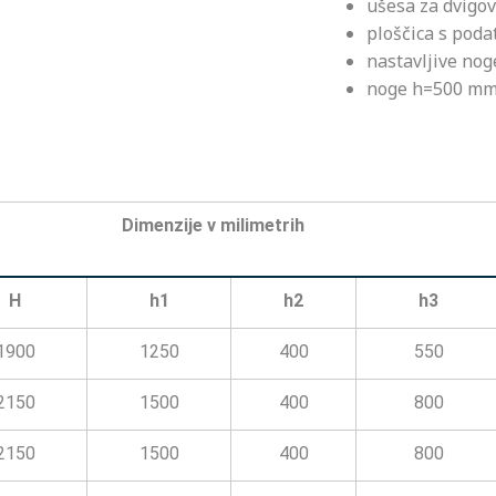
ušesa za dvigo
ploščica s poda
nastavljive nog
noge h=500 m
Dimenzije v milimetrih
H
h1
h2
h3
1900
1250
400
550
2150
1500
400
800
2150
1500
400
800