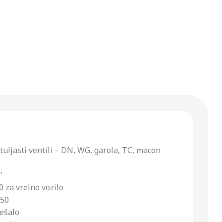
etuljasti ventili – DN, WG, garola, TC, macon
'
 za vrelno vozilo
N50
ešalo