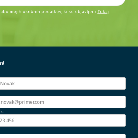
rabo mojih osebnih podatkov, ki so objavljeni
Tukaj
m!
lka