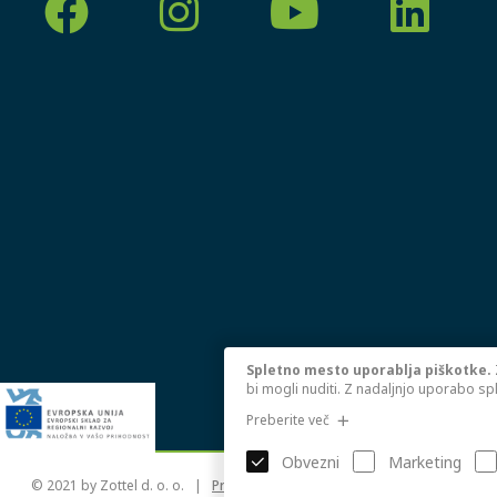
Spletno mesto uporablja piškotke.
bi mogli nuditi. Z nadaljnjo uporabo sp
Preberite več
Obvezni
Marketing
© 2021 by
Zottel d. o. o. |
Pravilnik o zasebnosti
|
Izdelava spletne s