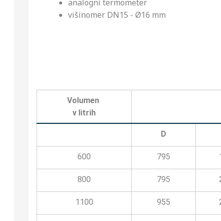
analogni termometer
višinomer DN15 - Ø16 mm
Volumen
v litrih
D
600
795
800
795
1100
955