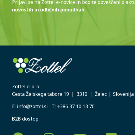
Prijavi se na Zottel e-novice in bodite obveščeni o akt
novostih in odličnih ponudbah.
Zottel d. o. o.
Cesta Žalskega tabora 19 | 3310 | Žalec | Slovenija
E:
info@zottel.si
T:
+386 37 10 13 70
B2B dostop