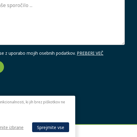
 se z uporabo mojih osebnih podatkov.
PREBERI VEČ
kcionalnosti, ki jih brez piškotkov ne
mite izbrane
Sprejmite vse