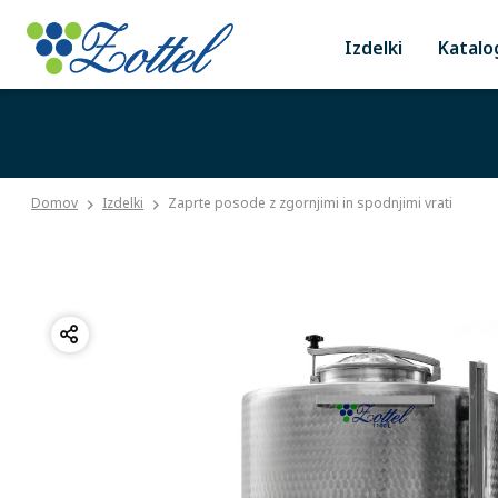
Izdelki
Katalo
Domov
Izdelki
Zaprte posode z zgornjimi in spodnjimi vrati