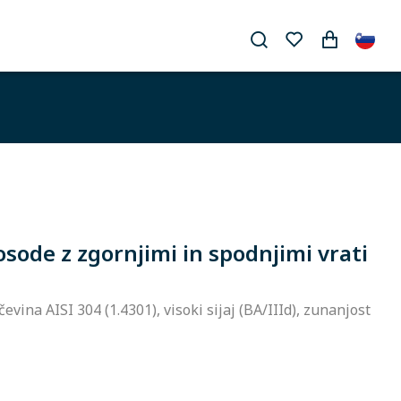
sode z zgornjimi in spodnjimi vrati
evina AISI 304 (1.4301), visoki sijaj (BA/IIId), zunanjost