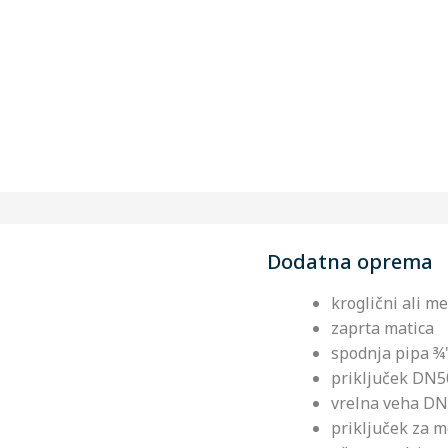
Dodatna oprema
kroglični ali m
zaprta matica
spodnja pipa ¾'
priključek DN50
vrelna veha D
priključek za m