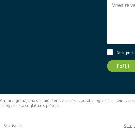
Strinjam
Pošlji
Z njimi zagotavljamo spletno storitev, analizo uporabe, oglasnih sistemov in fun
letnega mesta soglašate s piškotki.
Statistika
Sprej
trani: Sitexo.com