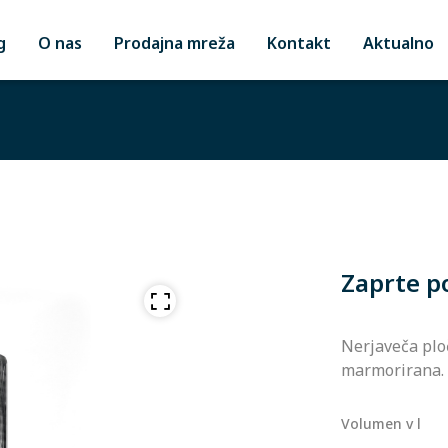
g
O nas
Prodajna mreža
Kontakt
Aktualno
Zaprte po
Nerjaveča ploč
marmorirana.
Volumen v l