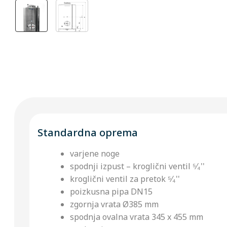
Standardna oprema
varjene noge
spodnji izpust – kroglični ventil ⁵⁄₄''
kroglični ventil za pretok ⁵⁄₄''
poizkusna pipa DN15
zgornja vrata Ø385 mm
spodnja ovalna vrata 345 x 455 mm