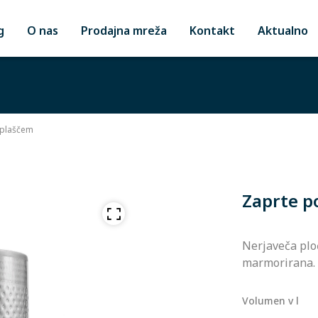
g
O nas
Prodajna mreža
Kontakt
Aktualno
 plaščem
Zaprte p
Nerjaveča ploč
marmorirana.
Volumen v l