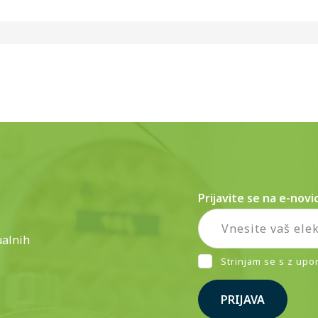
Prijavite se na e-novi
ualnih
Strinjam se s z upo
PRIJAVA