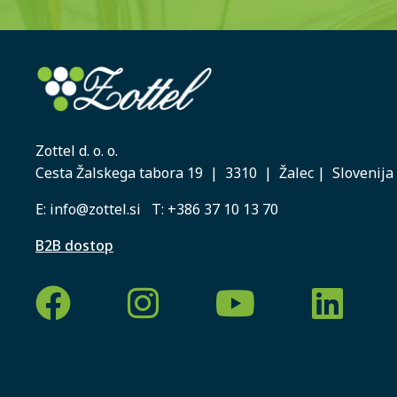
Zottel d. o. o.
Cesta Žalskega tabora 19 | 3310 | Žalec | Slovenija
E:
info@zottel.si
T:
+386 37 10 13 70
B2B dostop