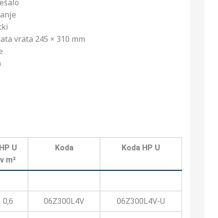
ešalo
vanje
tki
lata vrata 245 × 310 mm
e
m
HP U
Koda
Koda HP U
v m²
0,6
06Z300L4V
06Z300L4V-U