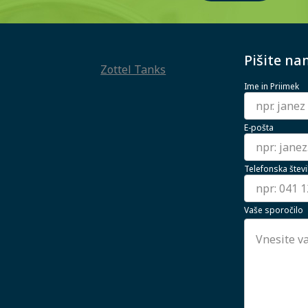
Pišite na
Zottel Tanks
Ime in Priimek
E-pošta
Telefonska števi
Vaše sporočilo