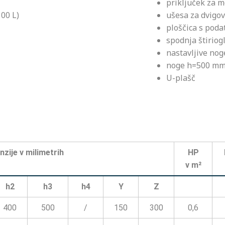
priključek za m
00 L)
ušesa za dvigo
ploščica s poda
spodnja štiriog
nastavljive nog
noge h=500 m
U-plašč
zije v milimetrih
HP
v m²
h2
h3
h4
Y
Z
400
500
/
150
300
0,6