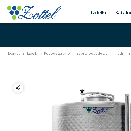
Izdelki
Katalo
Domov
Izdelki
Posode za vino
Zaprte posode z enim hladilnim