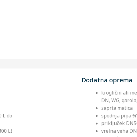
Dodatna oprema
kroglični ali me
DN, WG, garola
zaprta matica
0 L do
spodnja pipa ¾'
priključek DN5
800 L)
vrelna veha D