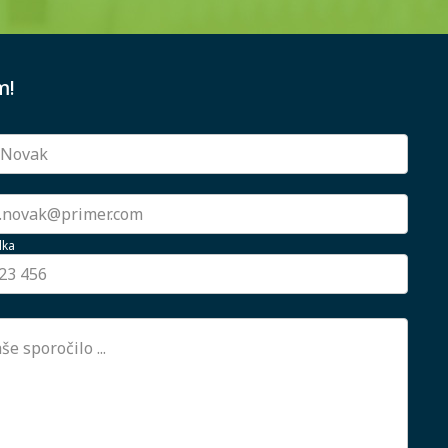
m!
lka