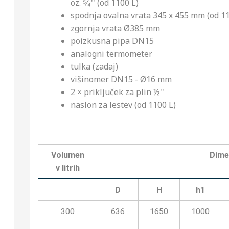
oz. ⁵⁄₄'' (od 1100 L)
spodnja ovalna vrata 345 x 455 mm (od 11
zgornja vrata Ø385 mm
poizkusna pipa DN15
analogni termometer
tulka (zadaj)
višinomer DN15 - Ø16 mm
2 × priključek za plin ½''
naslon za lestev (od 1100 L)
Volumen
Dimen
v litrih
D
H
h1
300
636
1650
1000