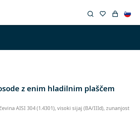
osode z enim hladilnim plaščem
evina AISI 304 (1.4301), visoki sijaj (BA/IIId), zunanjost