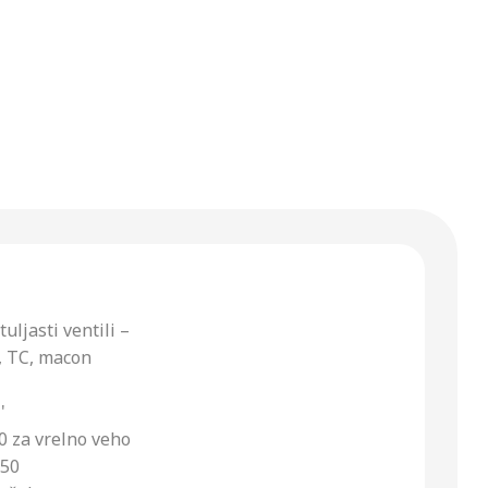
tuljasti ventili –
, TC, macon
'
0 za vrelno veho
N50