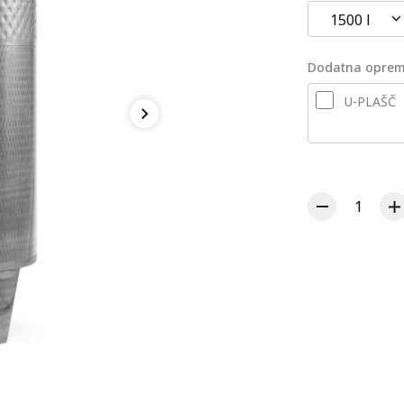
1500 l
Dodatna opre
U-PLAŠČ