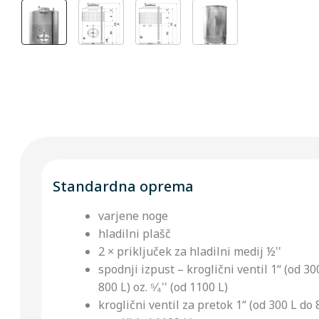
Standardna oprema
varjene noge
hladilni plašč
2 × priključek za hladilni medij ½''
spodnji izpust – kroglični ventil 1“ (od 30
800 L) oz. ⁵⁄₄'' (od 1100 L)
kroglični ventil za pretok 1“ (od 300 L do 