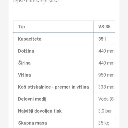
lepše odtekanje soka.
Tip
VS 35
Kapaciteta
35 l
Dolžina
440 mm
Širina
440 mm
Višina
950 mm
Koš stiskalnice - premer in višina
338 mm, 545 
Delovni medij
Voda (8-20 °C)
Najvišji dovoljen tlak
3,0 bar
Skupna masa
35 kg