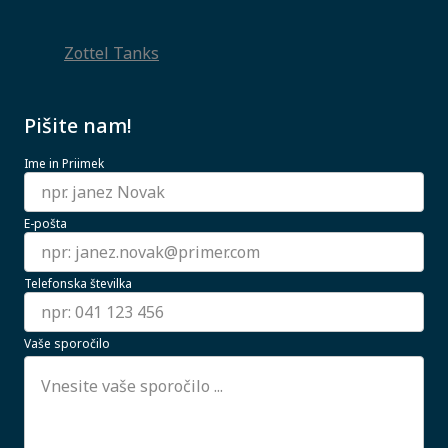
Zottel Tanks
Pišite nam!
Ime in Priimek
E-pošta
Telefonska številka
Vaše sporočilo