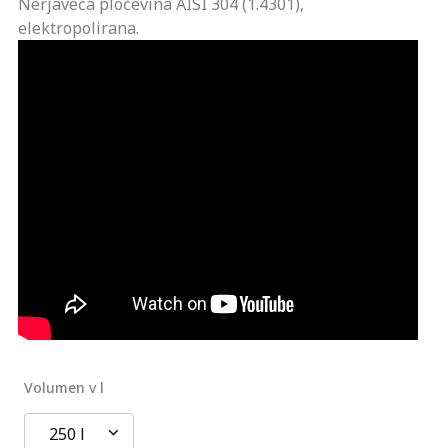
Nerjaveča pločevina AISI 304 (1.4301),
elektropolirana.
Volumen v l
250 l