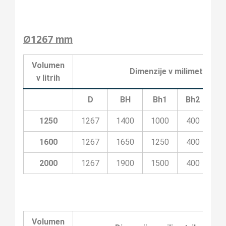
Ø1267 mm
Volumen
Dimenzije v milimetrih
v litrih
D
BH
Bh1
Bh2
Bh
1250
1267
1400
1000
400
10
1600
1267
1650
1250
400
20
2000
1267
1900
1500
400
20
Volumen