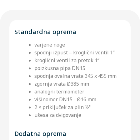
Standardna oprema
varjene noge
spodnji izpust – kroglični ventil 1“
kroglični ventil za pretok 1“
poizkusna pipa DN15
spodnja ovalna vrata 345 x 455 mm
zgornja vrata Ø385 mm
analogni termometer
višinomer DN15 - Ø16 mm
2 × priključek za plin ½''
ušesa za dvigovanje
Dodatna oprema