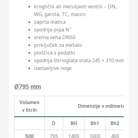
kroglični ali metuljasti ventili – DN,
WG, garola, TC, macon
zaprta matica
spodnja pipa ¾''
vrelna veha DN50
priključek za mešalo
ploščica s podatki
spodnja štirioglata vrata 245 × 310 mm
nastavljive noge
Ø795 mm
Volumen
Dimenzije v milimetrih
v litrih
D
BH
Bh1
Bh2
Bh3
500
795
1400
1000
400
100