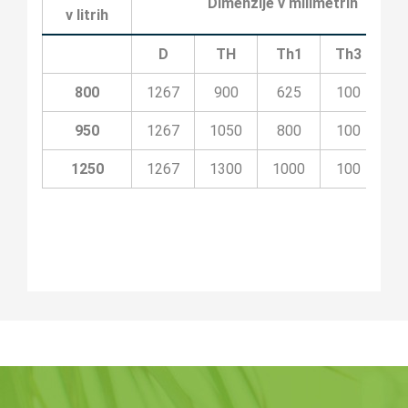
Dimenzije v milimetrih
v litrih
D
TH
Th1
Th3
T
800
1267
900
625
100
4
950
1267
1050
800
100
4
1250
1267
1300
1000
100
5