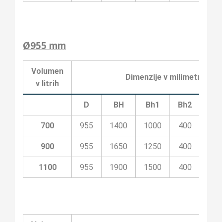
Ø955 mm
Volumen
Dimenzije v milimetrih
v litrih
D
BH
Bh1
Bh2
Bh3
700
955
1400
1000
400
100
900
955
1650
1250
400
200
1100
955
1900
1500
400
200