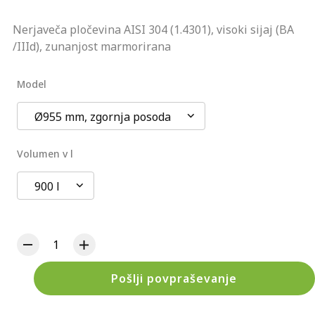
Nerjaveča pločevina AISI 304 (1.4301), visoki sijaj (BA
/IIId), zunanjost marmorirana
Model
Ø955 mm, zgornja posoda
Volumen v l
900 l
Pošlji povpraševanje