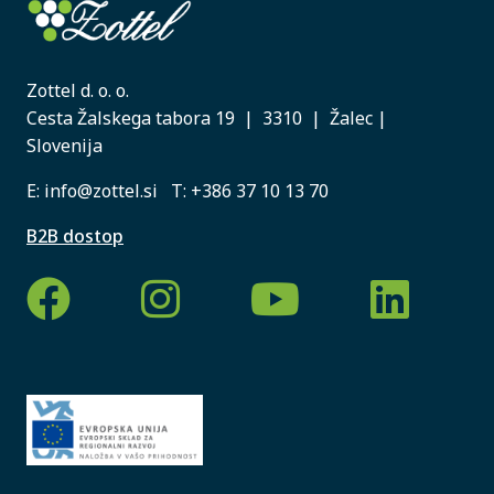
Zottel d. o. o.
Cesta Žalskega tabora 19 | 3310 | Žalec |
Slovenija
E:
info@zottel.si
T:
+386 37 10 13 70
B2B dostop