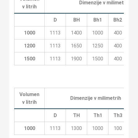
Dimenzije v milimetrih
v litrih
D
BH
Bh1
Bh2
Bh
1000
1113
1400
1000
400
10
1200
1113
1650
1250
400
20
1500
1113
1900
1500
400
20
Volumen
Dimenzije v milimetrih
v litrih
D
TH
Th1
Th3
T
1000
1113
1300
1000
100
5