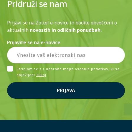
Pridruži se nam
Prijavi se na Zottel e-novice in bodite obveščeni o
aktualnih
novostih in odličnih ponudbah.
Prijavite se na e-novice
Strinjam se s z uporabo mojih osebnih podatkov, ki so
objavljeni
Tukaj
PRIJAVA