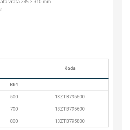
lata vrata 245 × 310 mm
e
Koda
Bh4
500
13ZTB795500
700
13ZTB795600
800
13ZTB795800