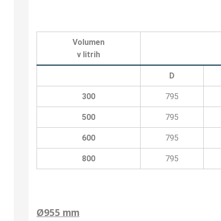
Volumen
v litrih
D
300
795
500
795
600
795
800
795
Ø955 mm