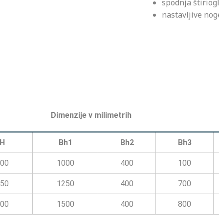
spodnja štiriog
nastavljive nog
Dimenzije v milimetrih
H
Bh1
Bh2
Bh3
00
1000
400
100
50
1250
400
700
00
1500
400
800