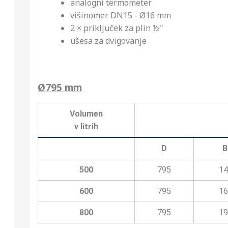
analogni termometer
višinomer DN15 - Ø16 mm
2 × priključek za plin ½''
ušesa za dvigovanje
Ø795 mm
Volumen
v litrih
D
B
500
795
14
600
795
16
800
795
19