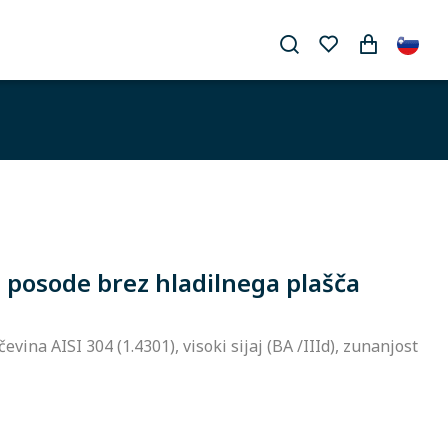
 posode brez hladilnega plašča
evina AISI 304 (1.4301), visoki sijaj (BA /IIId), zunanjost