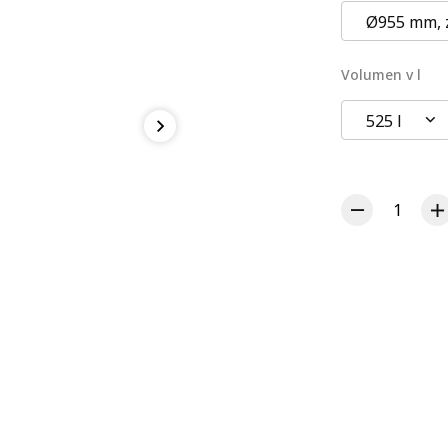
Ø955 mm, 
Volumen v l
525 l