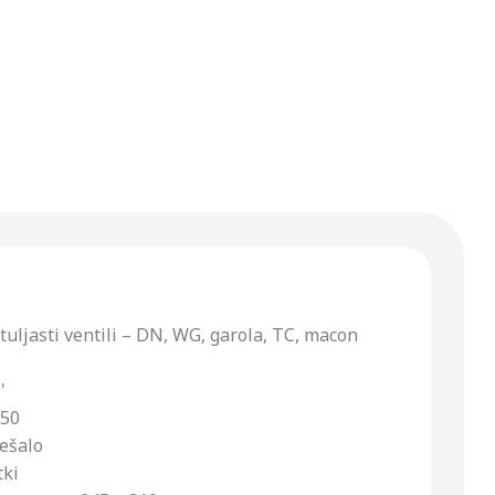
etuljasti ventili – DN, WG, garola, TC, macon
'
N50
k za mešalo
tki