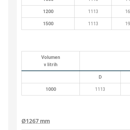
1200
1113
1
1500
1113
1
Volumen
v litrih
D
1000
1113
Ø1267 mm