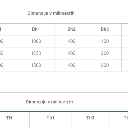
Dimenzije v milimetrih
H
Bh1
Bh2
Bh3
00
1000
400
100
50
1250
400
200
00
1500
400
200
Dimenzije v milimetrih
TH
Th1
Th3
T