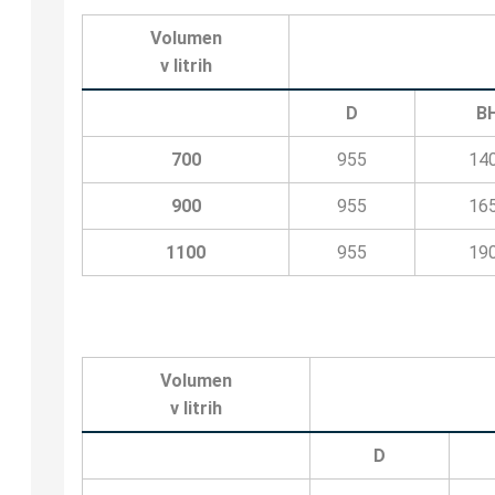
Volumen
v litrih
D
B
700
955
14
900
955
16
1100
955
19
Volumen
v litrih
D