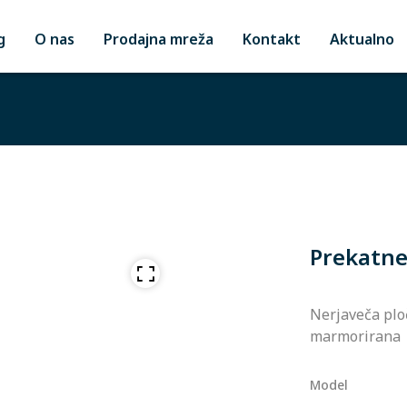
g
O nas
Prodajna mreža
Kontakt
Aktualno
Prekatne
Nerjaveča ploč
marmorirana
Model