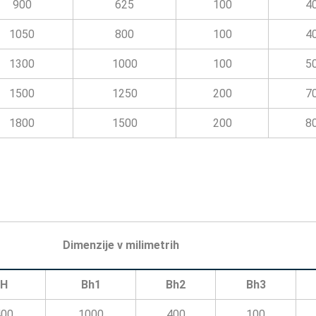
900
625
100
4
1050
800
100
4
1300
1000
100
5
1500
1250
200
7
1800
1500
200
8
Dimenzije v milimetrih
BH
Bh1
Bh2
Bh3
400
1000
400
100