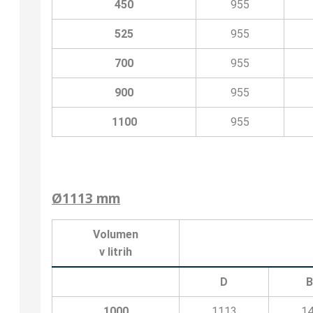
450
955
525
955
700
955
900
955
1100
955
Ø1113 mm
Volumen
v litrih
D
1000
1113
1