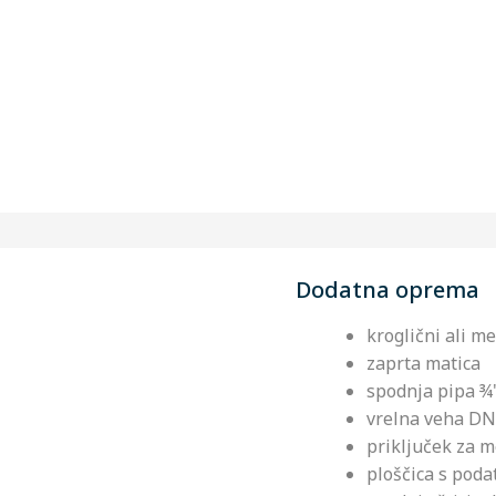
Dodatna oprema
kroglični ali m
zaprta matica
spodnja pipa ¾'
vrelna veha D
priključe
ploščica s poda