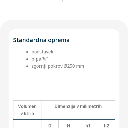
Standardna oprema
podstavek
pipa ¾''
zgornji pokrov Ø250 mm
Volumen
Dimenzije v milimetrih
K
v litrih
D
H
h1
h2