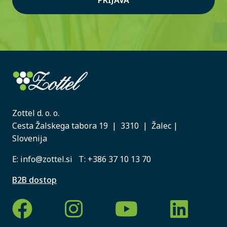
PRIJAVA
Zottel d. o. o.
Cesta Žalskega tabora 19 | 3310 | Žalec |
Slovenija
E:
info@zottel.si
T:
+386 37 10 13 70
B2B dostop