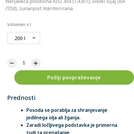
Nerjaveča pločevina AISI 304 (1.4301), visoki sijaj (BA
/IIId), zunanjost marmorirana.
Volumen v l
200 l
Pošlji povpraševanje
Prednosti
Posoda se porablja za shranjevanje
jedilnega olja ali žganja.
Zaradi ločljivega podstavka je primerna
tudi za prenašanje.