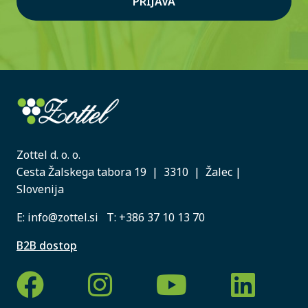
PRIJAVA
Zottel d. o. o.
Cesta Žalskega tabora 19 | 3310 | Žalec |
Slovenija
E:
info@zottel.si
T:
+386 37 10 13 70
B2B dostop