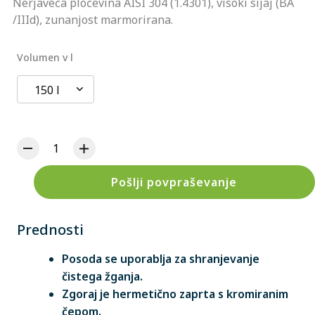
Nerjaveča pločevina AISI 304 (1.4301), visoki sijaj (BA
/IIId), zunanjost marmorirana.
Volumen v l
150 l
Pošlji povpraševanje
Prednosti
Posoda se uporablja za shranjevanje
čistega žganja.
Zgoraj je hermetično zaprta s kromiranim
čepom.