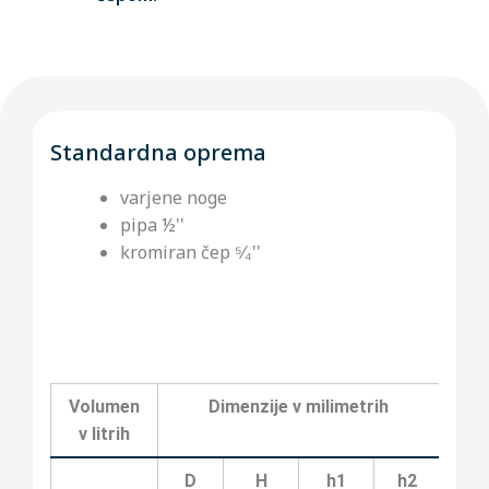
Standardna oprema
varjene noge
pipa ½''
kromiran čep ⁵⁄₄''
Volumen
Dimenzije v milimetrih
v litrih
D
H
h1
h2