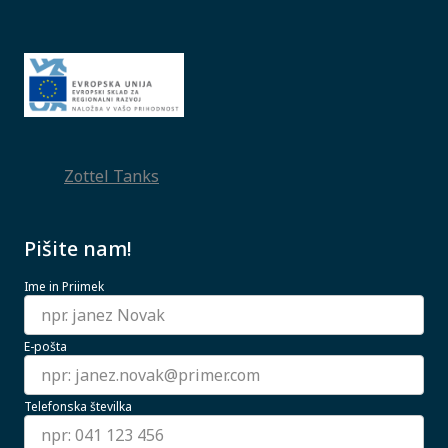
Zottel Tanks
Pišite nam!
Ime in Priimek
E-pošta
Telefonska številka