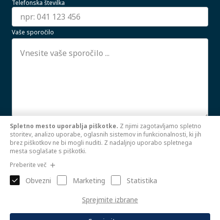
Telefonska številka
Vaše sporočilo
Spletno mesto uporablja piškotke.
Z njimi zagotavljamo spletno
Strinjam se z uporabo mojih osebnih podatkov.
storitev, analizo uporabe, oglasnih sistemov in funkcionalnosti, ki jih
PREBERI VEČ
brez piškotkov ne bi mogli nuditi. Z nadaljnjo uporabo spletnega
mesta soglašate s piškotki.
Pošlji
Preberite več
Obvezni
Marketing
Statistika
Sprejmite izbrane