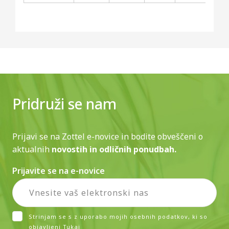
Pridruži se nam
Prijavi se na Zottel e-novice in bodite obveščeni o
aktualnih
novostih in odličnih ponudbah.
Prijavite se na e-novice
Strinjam se s z uporabo mojih osebnih podatkov, ki so
objavljeni
Tukaj