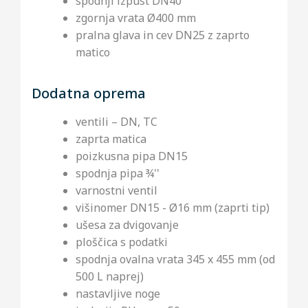
spodnji izpust DN40
zgornja vrata Ø400 mm
pralna glava in cev DN25 z zaprto
matico
Dodatna oprema
ventili – DN, TC
zaprta matica
poizkusna pipa DN15
spodnja pipa ¾''
varnostni ventil
višinomer DN15 - Ø16 mm (zaprti tip)
ušesa za dvigovanje
ploščica s podatki
spodnja ovalna vrata 345 x 455 mm (od
500 L naprej)
nastavljive noge