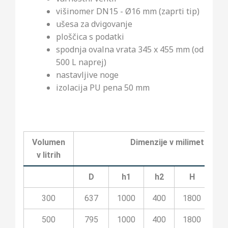
višinomer DN15 - Ø16 mm (zaprti tip)
ušesa za dvigovanje
ploščica s podatki
spodnja ovalna vrata 345 x 455 mm (od
500 L naprej)
nastavljive noge
izolacija PU pena 50 mm
Volumen
Dimenzije v milimetrih
v litrih
D
h1
h2
H
Z
300
637
1000
400
1800
40
500
795
1000
400
1800
40