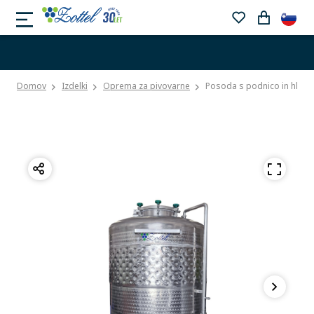
Domov
Izdelki
Oprema za pivovarne
Posoda s podnico in hladi