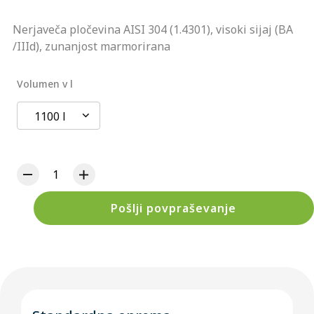
Nerjaveča pločevina AISI 304 (1.4301), visoki sijaj (BA
/IIId), zunanjost marmorirana
Volumen v l
1100 l
Pošlji povpraševanje