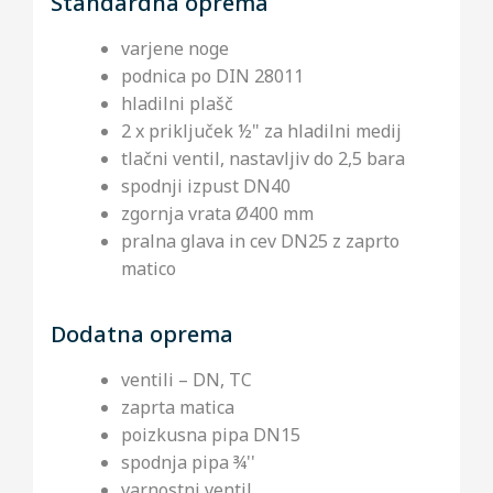
Standardna oprema
varjene noge
podnica po DIN 28011
hladilni plašč
2 x priključek ½" za hladilni medij
tlačni ventil, nastavljiv do 2,5 bara
spodnji izpust DN40
zgornja vrata Ø400 mm
pralna glava in cev DN25 z zaprto
matico
Dodatna oprema
ventili – DN, TC
zaprta matica
poizkusna pipa DN15
spodnja pipa ¾''
varnostni ventil