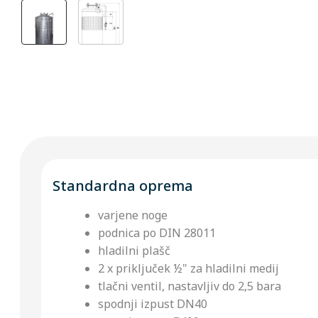
Standardna oprema
varjene noge
podnica po DIN 28011
hladilni plašč
2 x priključek ½" za hladilni medij
tlačni ventil, nastavljiv do 2,5 bara
spodnji izpust DN40