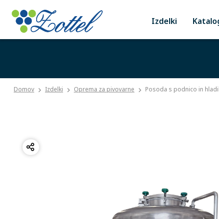
Izdelki
Katalo
Domov
Izdelki
Oprema za pivovarne
Posoda s podnico in hlad