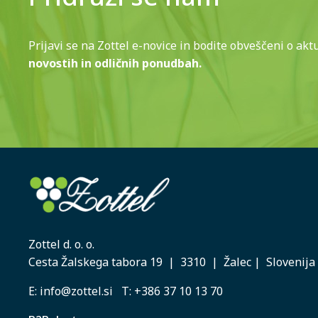
Prijavi se na Zottel e-novice in bodite obveščeni o akt
novostih in odličnih ponudbah.
Zottel d. o. o.
Cesta Žalskega tabora 19 | 3310 | Žalec | Slovenija
E:
info@zottel.si
T:
+386 37 10 13 70