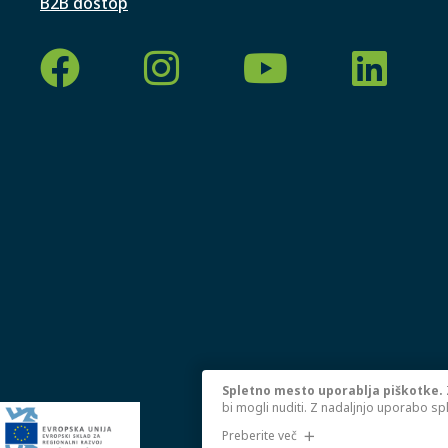
B2B dostop
Spletno mesto uporablja piškotke.
bi mogli nuditi. Z nadaljnjo uporabo sp
Preberite več