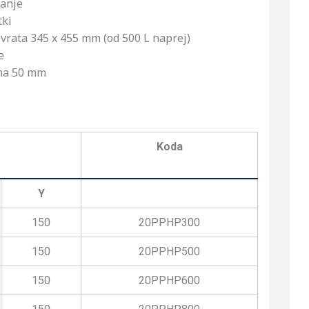
vanje
tki
vrata 345 x 455 mm (od 500 L naprej)
e
ena 50 mm
Koda
Y
150
20PPHP300
150
20PPHP500
150
20PPHP600