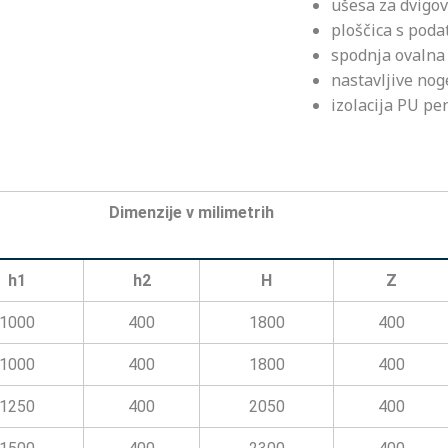
ušesa za dvigo
ploščica s poda
spodnja ovalna 
nastavljive nog
izolacija PU p
Dimenzije v milimetrih
h1
h2
H
Z
1000
400
1800
400
1000
400
1800
400
1250
400
2050
400