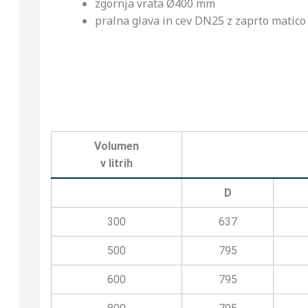
zgornja vrata Ø400 mm
pralna glava in cev DN25 z zaprto matico
Volumen
v litrih
D
300
637
500
795
600
795