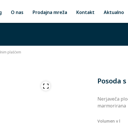
g
O nas
Prodajna mreža
Kontakt
Aktualno
ilnim plaščem
Posoda s
Nerjaveča ploč
marmorirana
Volumen v l