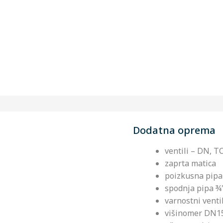
Dodatna oprema
ventili – DN, T
zaprta matica
poizkusna pip
spodnja pipa ¾'
varnostni venti
višinomer DN15