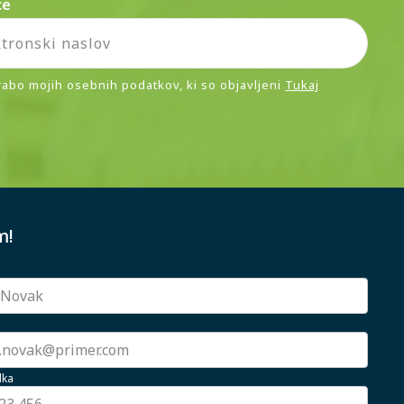
ce
rabo mojih osebnih podatkov, ki so objavljeni
Tukaj
m!
lka