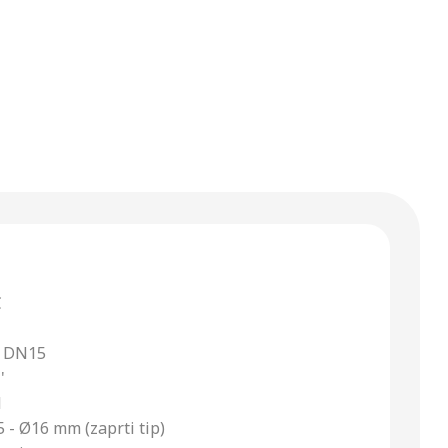
C
a DN15
'
l
 - Ø16 mm (zaprti tip)