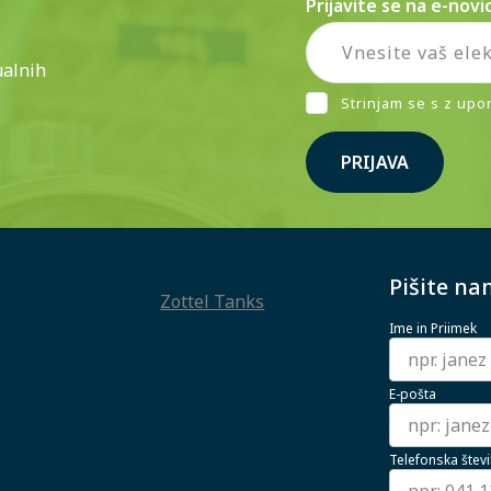
Prijavite se na e-novi
ualnih
Strinjam se s z upo
PRIJAVA
Pišite na
Zottel Tanks
Ime in Priimek
E-pošta
Telefonska števi