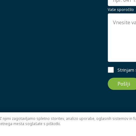
Vaše sporočilo
Strinjam
Pošlji
Z njimi zagotavljamo spletno storitev, analizo uporabe, oglasnih sistemov in fun
letnega mesta soglašate s piškotki.