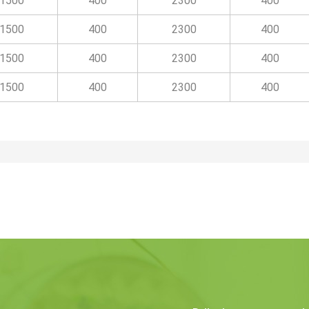
1500
400
2300
400
1500
400
2300
400
1500
400
2300
400
1500
400
2300
400