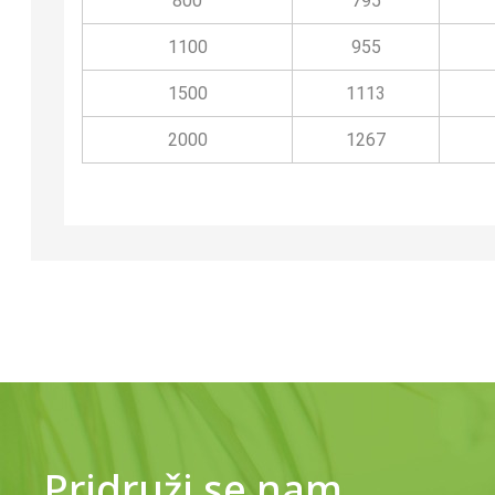
800
795
1100
955
1500
1113
2000
1267
Pridruži se nam