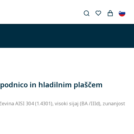
 podnico in hladilnim plaščem
evina AISI 304 (1.4301), visoki sijaj (BA /IIId), zunanjost