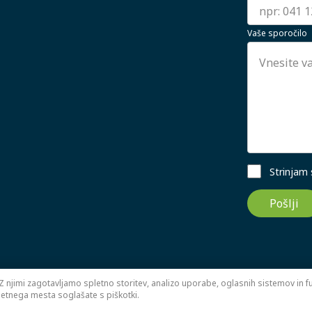
Vaše sporočilo
Strinjam
Pošlji
Z njimi zagotavljamo spletno storitev, analizo uporabe, oglasnih sistemov in fun
letnega mesta soglašate s piškotki.