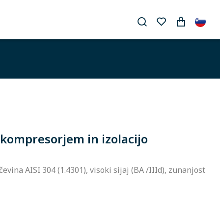
 kompresorjem in izolacijo
evina AISI 304 (1.4301), visoki sijaj (BA /IIId), zunanjost