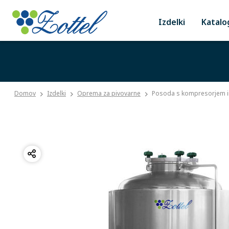
Izdelki
Katalo
Domov
Izdelki
Oprema za pivovarne
Posoda s kompresorjem in