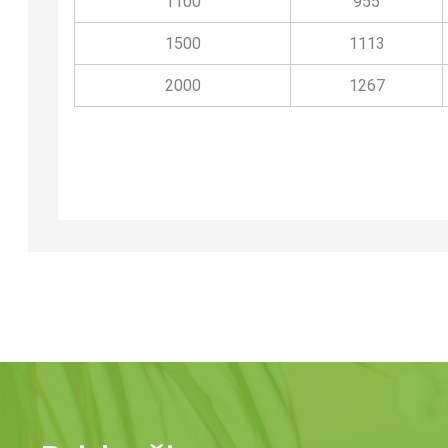
1100
955
1500
1113
2000
1267