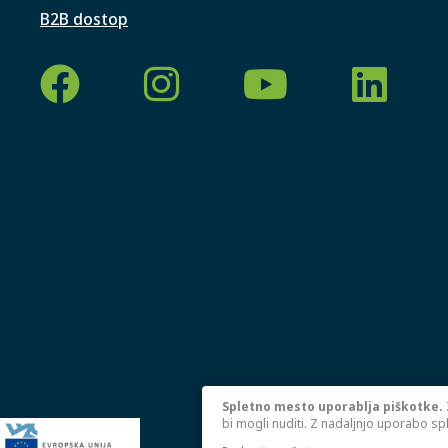
B2B dostop
Spletno mesto uporablja piškotke.
bi mogli nuditi. Z nadaljnjo uporabo sp