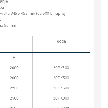
vanje
tki
vrata 345 x 455 mm (od 500 L naprej)
e
ena 50 mm
Koda
H
2000
20PK300
2000
20PK500
2250
20PK600
2500
20PK800