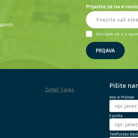
Prijavite se na e-novi
ualnih
Strinjam se s z upo
PRIJAVA
Pišite na
Zottel Tanks
Ime in Priimek
E-pošta
Telefonska števi