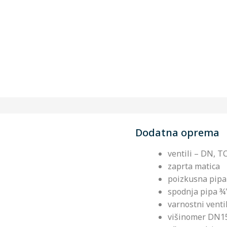
Dodatna oprema
ventili – DN, T
zaprta matica
poizkusna pip
spodnja pipa ¾'
varnostni venti
višinomer DN15