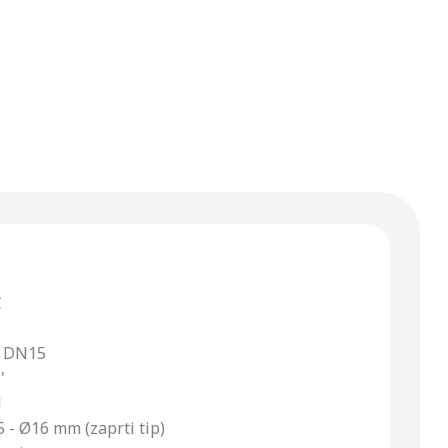
C
a DN15
'
l
 - Ø16 mm (zaprti tip)