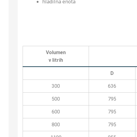
hladilna enota
Volumen
v litrih
D
300
636
500
795
600
795
800
795