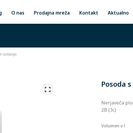
g
O nas
Prodajna mreža
Kontakt
Aktualno
 izolacijo
Posoda s
Nerjaveča ploč
2B (3c)
Volumen v l