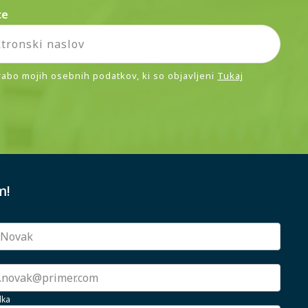
ce
rabo mojih osebnih podatkov, ki so objavljeni
Tukaj
m!
lka