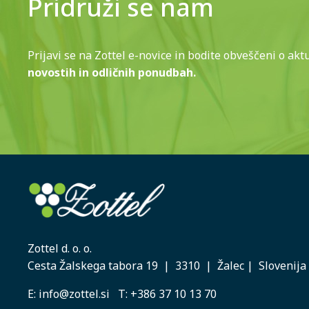
Pridruži se nam
Prijavi se na Zottel e-novice in bodite obveščeni o akt
novostih in odličnih ponudbah.
Zottel d. o. o.
Cesta Žalskega tabora 19 | 3310 | Žalec | Slovenija
E:
info@zottel.si
T:
+386 37 10 13 70