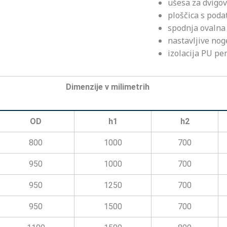
ušesa za dvigo
ploščica s poda
spodnja ovalna 
nastavljive nog
izolacija PU p
Dimenzije v milimetrih
OD
h1
h2
800
1000
700
950
1000
700
950
1250
700
950
1500
700