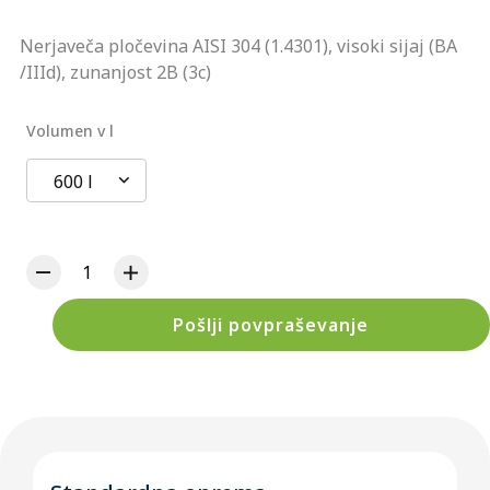
Nerjaveča pločevina AISI 304 (1.4301), visoki sijaj (BA
/IIId), zunanjost 2B (3c)
Volumen v l
600 l
Pošlji povpraševanje