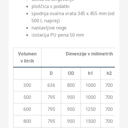
ploščica s podatki
spodnja ovalna vrata 345 x 455 mm (od
500 L naprej)
nastavljive noge
izolacija PU pena 50 mm
Volumen
Dimenzije v milimetrih
v litrih
D
OD
h1
h2
300
636
800
1000
700
20
500
795
950
1000
700
20
600
795
950
1250
700
22
800
795
950
1500
700
25