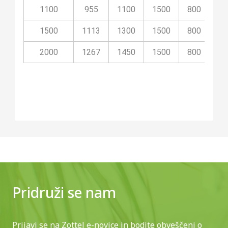
1100
955
1100
1500
800
26
1500
1113
1300
1500
800
26
2000
1267
1450
1500
800
26
Pridruži se nam
Prijavi se na Zottel e-novice in bodite obveščeni o