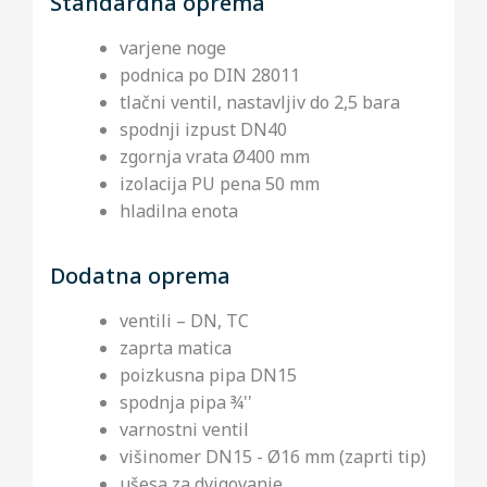
Standardna oprema
varjene noge
podnica po DIN 28011
tlačni ventil, nastavljiv do 2,5 bara
spodnji izpust DN40
zgornja vrata Ø400 mm
izolacija PU pena 50 mm
hladilna enota
Dodatna oprema
ventili – DN, TC
zaprta matica
poizkusna pipa DN15
spodnja pipa ¾''
varnostni ventil
višinomer DN15 - Ø16 mm (zaprti tip)
ušesa za dvigovanje