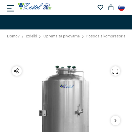
Domov
Izdelki
Oprema za pivovarne
Posoda s kompresorjem in 