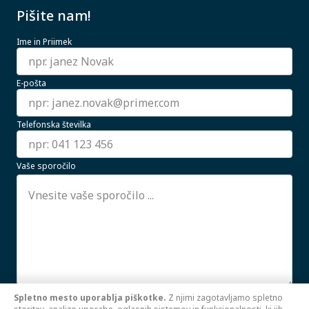
Pišite nam!
Ime in Priimek
E-pošta
Telefonska številka
Vaše sporočilo
Spletno mesto uporablja piškotke.
Z njimi zagotavljamo spletno
Strinjam se z uporabo mojih osebnih podatkov.