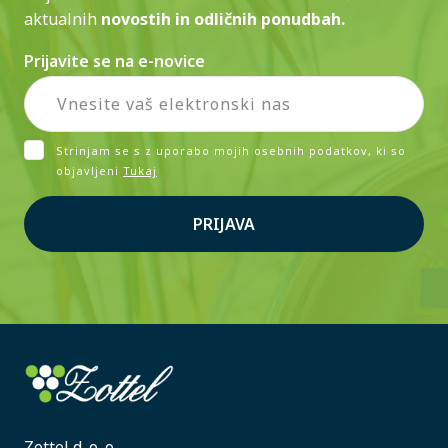
aktualnih
novostih in odličnih ponudbah.
Prijavite se na e-novice
Strinjam se s z uporabo mojih osebnih podatkov, ki so
objavljeni
Tukaj
PRIJAVA
Zottel d. o. o.