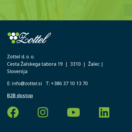
Zottel d. o. o.
Cesta Žalskega tabora 19 | 3310 | Žalec |
Slovenija
E:
info@zottel.si
T:
+386 37 10 13 70
B2B dostop