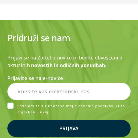
Pridruži se nam
Prijavi se na Zottel e-novice in bodite obveščeni o
aktualnih
novostih in odličnih ponudbah.
Prijavite se na e-novice
Strinjam se s z uporabo mojih osebnih podatkov, ki so
objavljeni
Tukaj
PRIJAVA