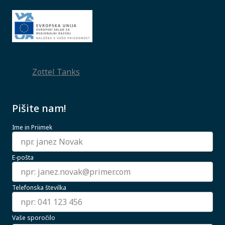
Zottel Tanks
Pišite nam!
Ime in Priimek
E-pošta
Telefonska številka
Vaše sporočilo