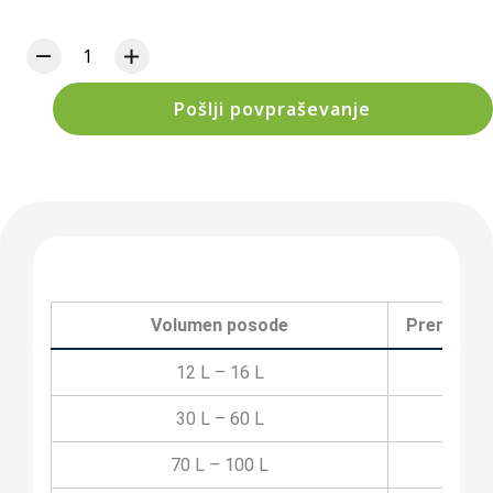
Pošlji povpraševanje
Volumen posode
Premer v
12 L – 16 L
230
30 L – 60 L
309
70 L – 100 L
385