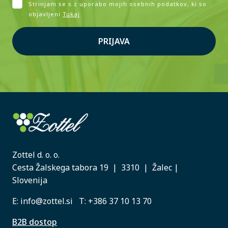
Strinjam se s z uporabo mojih osebnih podatkov, ki so
objavljeni
Tukaj
PRIJAVA
Zottel d. o. o.
Cesta Žalskega tabora 19 | 3310 | Žalec |
Slovenija
E:
info@zottel.si
T:
+386 37 10 13 70
B2B dostop