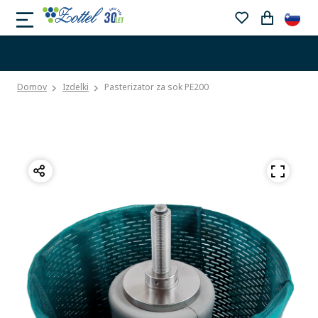
Domov
Izdelki
Pasterizator za sok PE200