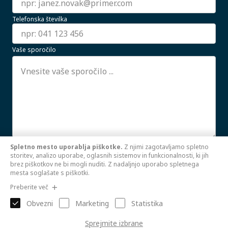
Telefonska številka
Vaše sporočilo
Spletno mesto uporablja piškotke.
Z njimi zagotavljamo spletno
Strinjam se z uporabo mojih osebnih podatkov.
storitev, analizo uporabe, oglasnih sistemov in funkcionalnosti, ki jih
PREBERI VEČ
brez piškotkov ne bi mogli nuditi. Z nadaljnjo uporabo spletnega
mesta soglašate s piškotki.
Pošlji
Preberite več
Obvezni
Marketing
Statistika
Sprejmite izbrane