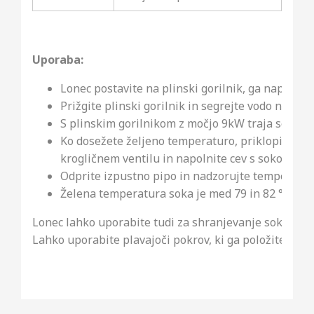
Uporaba:
Lonec postavite na plinski gorilnik, ga napolnite
Prižgite plinski gorilnik in segrejte vodo na 82 d
S plinskim gorilnikom z močjo 9kW traja segreva
Ko dosežete željeno temperaturo, priklopite ce
krogličnem ventilu in napolnite cev s sokom.
Odprite izpustno pipo in nadzorujte temperatur
Želena temperatura soka je med 79 in 82 °C.
Lonec lahko uporabite tudi za shranjevanje soka. En
Lahko uporabite plavajoči pokrov, ki ga položite na so