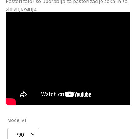
Pasterizator se uporablja za pasterizacijo soka in za
shranjevanje.
Model v l
P90