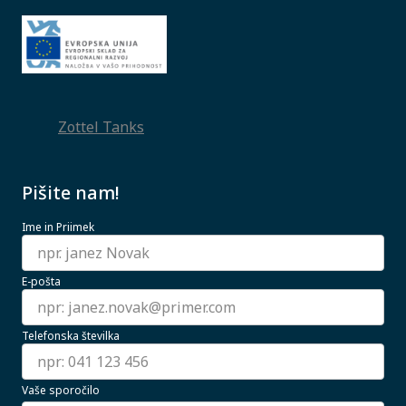
Zottel Tanks
Pišite nam!
Ime in Priimek
E-pošta
Telefonska številka
Vaše sporočilo