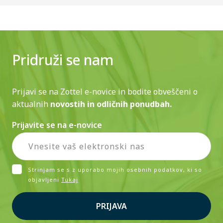
Pridruži se nam
Prijavi se na Zottel e-novice in bodite obveščeni o
aktualnih
novostih in odličnih ponudbah.
Prijavite se na e-novice
Strinjam se s z uporabo mojih osebnih podatkov, ki so
objavljeni
Tukaj
PRIJAVA