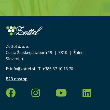
Zottel d. o. o.
Cesta Žalskega tabora 19 | 3310 | Žalec |
Slovenija
E:
info@zottel.si
T:
+386 37 10 13 70
B2B dostop