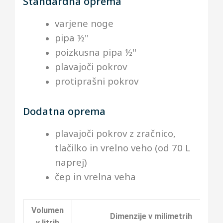
Standardna oprema
varjene noge
pipa ½''
poizkusna pipa ½''
plavajoči pokrov
protiprašni pokrov
Dodatna oprema
plavajoči pokrov z zračnico,
tlačilko in vrelno veho (od 70 L
naprej)
čep in vrelna veha
Volumen
Dimenzije v milimetrih
v litrih