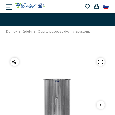
Domov
Izdelki
Odprte posode z dvema izpustoma