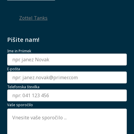
Zottel Tanks
Pišite nam!
Ime in Priimek
E-pošta
Telefonska številka
Vaše sporočilo