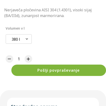
Nerjaveča pločevina AISI 304 (1.4301), visoki sijaj
(BA/IIId), zunanjost marmorirana.
Volumen v l
380 l
Pošlji povpraševanje