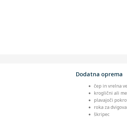
Dodatna oprema
čep in vrelna v
kroglični ali m
plavajoči pokrov
roka za dvigov
škripec