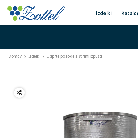
Izdelki
Katalo
Domov
Izdelki
Odprte posode s štirimi izpusti