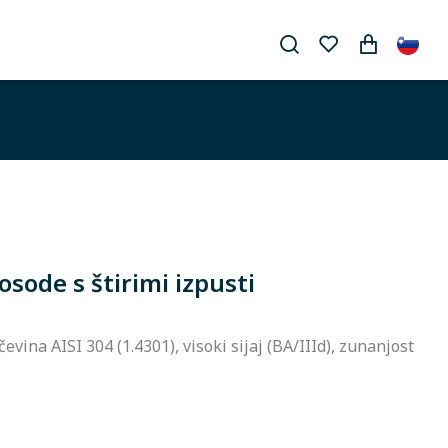
sode s štirimi izpusti
evina AISI 304 (1.4301), visoki sijaj (BA/IIId), zunanjost