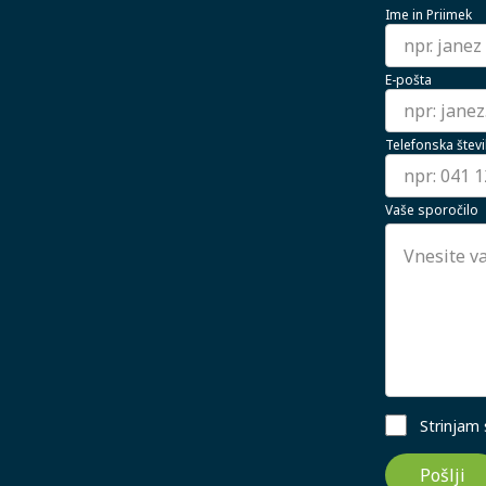
Ime in Priimek
E-pošta
Telefonska števi
Vaše sporočilo
Strinjam
Pošlji