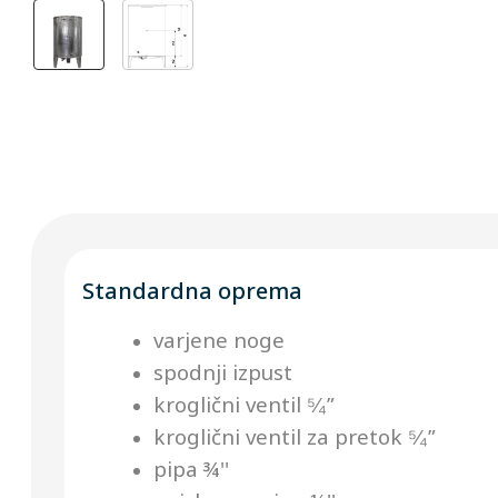
Standardna oprema
varjene noge
spodnji izpust
kroglični ventil ⁵⁄₄”
kroglični ventil za pretok ⁵⁄₄”
pipa ¾''