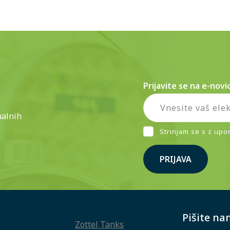
Prijavite se na e-novi
ualnih
Strinjam se s z upo
PRIJAVA
Pišite na
Zottel Tanks