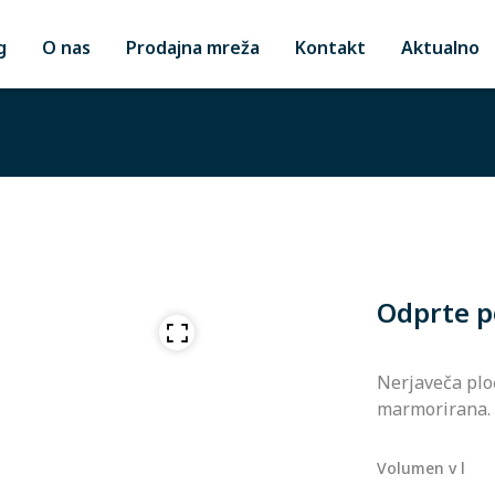
g
O nas
Prodajna mreža
Kontakt
Aktualno
Odprte po
Nerjaveča ploč
marmorirana.
Volumen v l