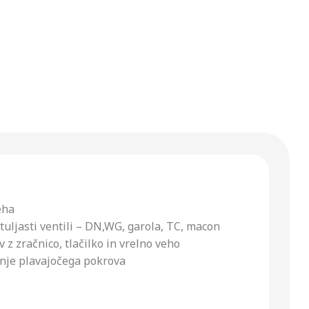
eha
etuljasti ventili – DN,WG, garola, TC, macon
 z zračnico, tlačilko in vrelno veho
anje plavajočega pokrova