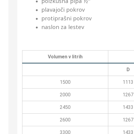
poizkusna pipa ½''
plavajoči pokrov
protiprašni pokrov
naslon za lestev
Volumen v litrih
D
1500
1113
2000
1267
2450
1433
2600
1267
3300
1433