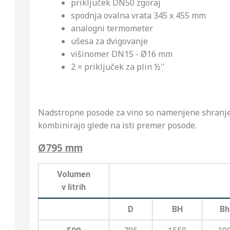
priključek DN50 zgoraj
spodnja ovalna vrata 345 x 455 mm
analogni termometer
ušesa za dvigovanje
višinomer DN15 - Ø16 mm
2 × priključek za plin ½''
Nadstropne posode za vino so namenjene shranjeva
kombinirajo glede na isti premer posode.
Ø795 mm
Volumen
v litrih
D
BH
Bh