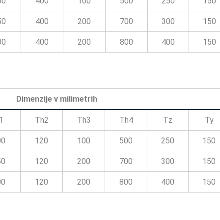
00
400
100
500
250
150
50
400
200
700
300
150
00
400
200
800
400
150
Dimenzije v milimetrih
1
Th2
Th3
Th4
Tz
Ty
00
120
100
500
250
150
50
120
200
700
300
150
00
120
200
800
400
150