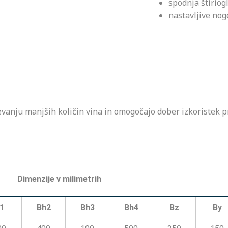
spodnja štiriog
nastavljive nog
nju manjših količin vina in omogočajo dober izkoristek pr
Dimenzije v milimetrih
1
Bh2
Bh3
Bh4
Bz
By