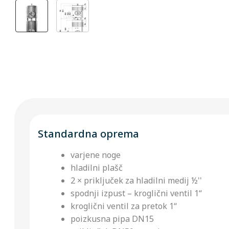
Standardna oprema
varjene noge
hladilni plašč
2 × priključek za hladilni medij ½''
spodnji izpust – kroglični ventil 1“
kroglični ventil za pretok 1“
poizkusna pipa DN15