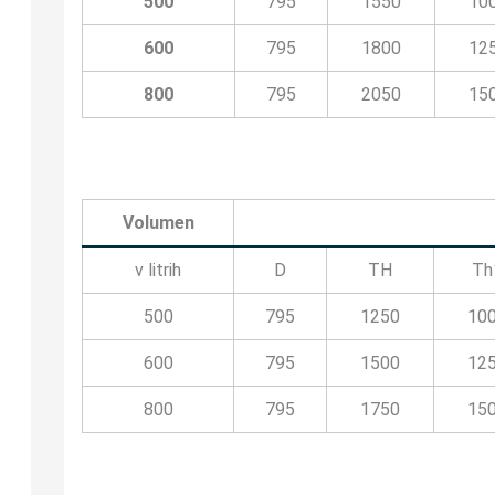
500
795
1550
10
600
795
1800
12
800
795
2050
15
Volumen
v litrih
D
TH
Th
500
795
1250
10
600
795
1500
12
800
795
1750
15