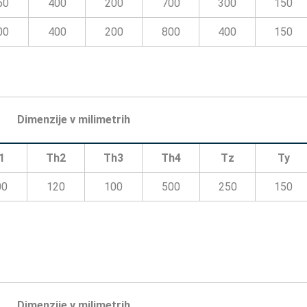
50
400
200
700
300
150
00
400
200
800
400
150
Dimenzije v milimetrih
1
Th2
Th3
Th4
Tz
Ty
00
120
100
500
250
150
Dimenzije v milimetrih