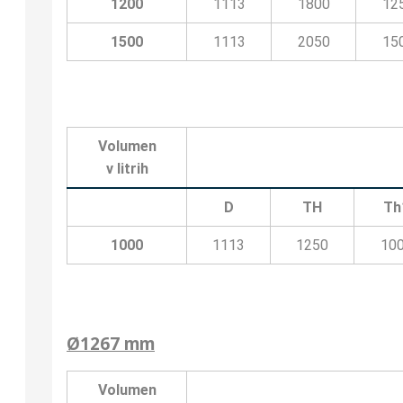
1200
1113
1800
12
1500
1113
2050
15
Volumen
v litrih
D
TH
Th
1000
1113
1250
10
Ø1267 mm
Volumen