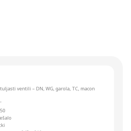
etuljasti ventili – DN, WG, garola, TC, macon
'
N50
a mešalo
tki