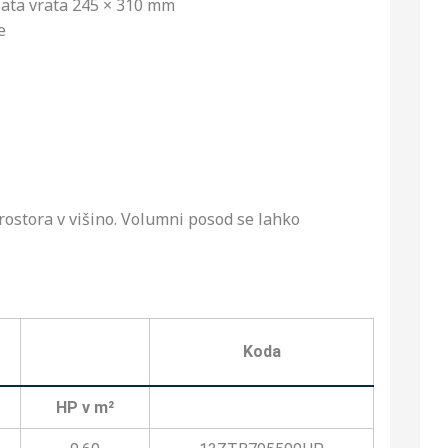
lata vrata 245 × 310 mm
e
ostora v višino. Volumni posod se lahko
Koda
HP v m²