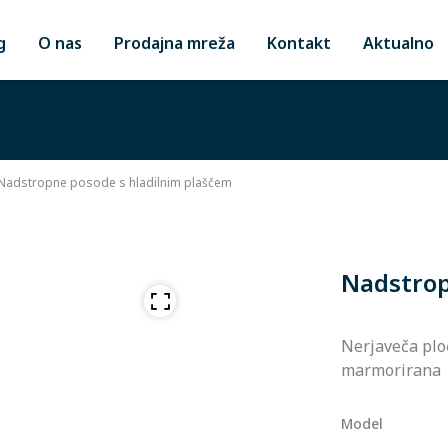
g
O nas
Prodajna mreža
Kontakt
Aktualno
Nadstropne posode s hladilnim plaščem
Nadstrop
Nerjaveča ploč
marmorirana
Model