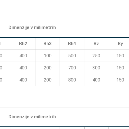
Dimenzije v milimetrih
1
Bh2
Bh3
Bh4
Bz
By
0
400
100
500
250
150
0
400
200
700
300
150
0
400
200
800
400
150
Dimenzije v milimetrih