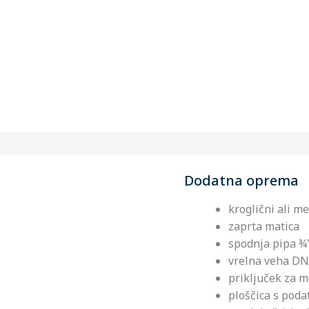
Dodatna oprema
kroglični ali m
zaprta matica
spodnja pipa ¾'
vrelna veha D
priključek z
ploščica s poda