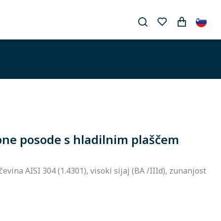
ne posode s hladilnim plaščem
evina AISI 304 (1.4301), visoki sijaj (BA /IIId), zunanjost