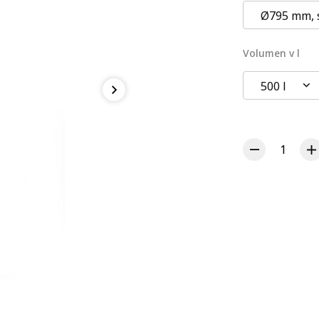
Ø795 mm, 
Volumen v l
500 l