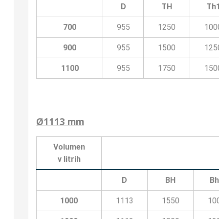
D
TH
Th
700
955
1250
100
900
955
1500
125
1100
955
1750
150
Ø1113 mm
Volumen
v litrih
D
BH
Bh
1000
1113
1550
10