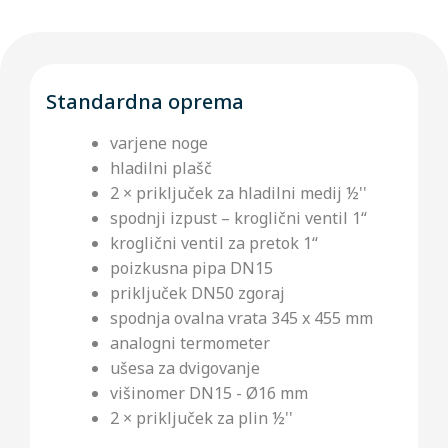
Standardna oprema
varjene noge
hladilni plašč
2 × priključek za hladilni medij ½''
spodnji izpust – kroglični ventil 1“
kroglični ventil za pretok 1“
poizkusna pipa DN15
priključek DN50 zgoraj
spodnja ovalna vrata 345 x 455 mm
analogni termometer
ušesa za dvigovanje
višinomer DN15 - Ø16 mm
2 × priključek za plin ½''