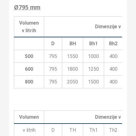
Ø795 mm
Volumen
Dimenzije v milime
v litrih
D
BH
Bh1
Bh2
Bh3
500
795
1550
1000
400
100
600
795
1800
1250
400
200
800
795
2050
1500
400
200
Volumen
Dimenzije v milime
v litrih
D
TH
Th1
Th2
Th3