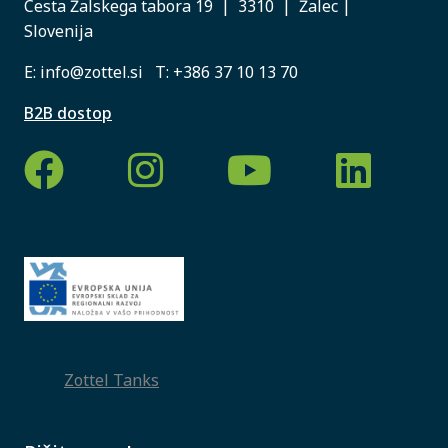
Cesta Žalskega tabora 19 | 3310 | Žalec |
Slovenija
E:
info@zottel.si
T:
+386 37 10 13 70
B2B dostop
Zottel Tanks