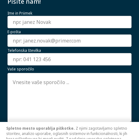
Pišite nam!
Ime in Priimek
E-pošta
Telefonska številka
Vaše sporočilo
Spletno mesto uporablja piškotke.
Z njimi zagotavljamo spletno
Strinjam se z uporabo mojih osebnih podatkov.
storitev, analizo uporabe, oglasnih sistemov in funkcionalnosti, ki jih
PREBERI VEČ
brez piškotkov ne bi mogli nuditi. Z nadaljnjo uporabo spletnega