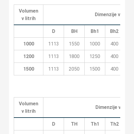
Volumen
Dimenzije v milim
v litrih
D
BH
Bh1
Bh2
Bh
1000
1113
1550
1000
400
10
1200
1113
1800
1250
400
20
1500
1113
2050
1500
400
20
Volumen
Dimenzije v milim
v litrih
D
TH
Th1
Th2
T