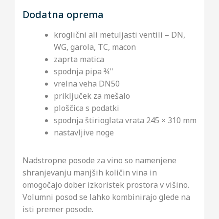
Dodatna oprema
kroglični ali metuljasti ventili – DN,
WG, garola, TC, macon
zaprta matica
spodnja pipa ¾''
vrelna veha DN50
priključek za mešalo
ploščica s podatki
spodnja štirioglata vrata 245 × 310 mm
nastavljive noge
Nadstropne posode za vino so namenjene
shranjevanju manjših količin vina in
omogočajo dober izkoristek prostora v višino.
Volumni posod se lahko kombinirajo glede na
isti premer posode.