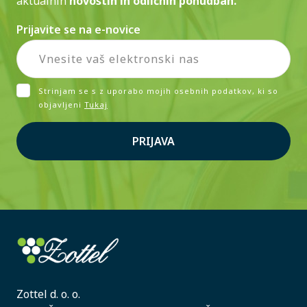
aktualnih
novostih in odličnih ponudbah.
Prijavite se na e-novice
Strinjam se s z uporabo mojih osebnih podatkov, ki so
objavljeni
Tukaj
PRIJAVA
Zottel d. o. o.