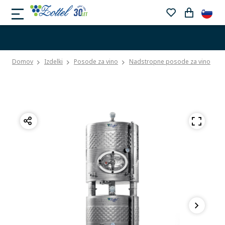
Domov
Izdelki
Posode za vino
Nadstropne posode za vino
N