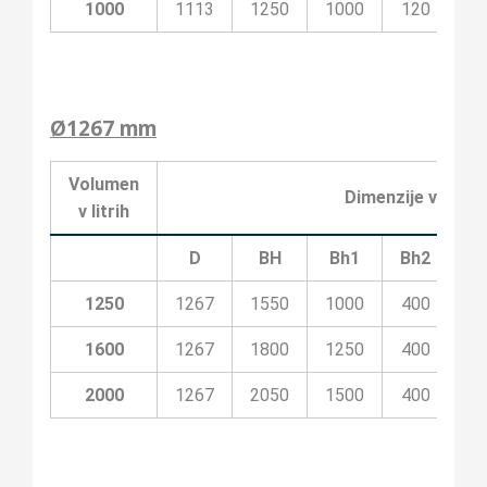
1000
1113
1250
1000
120
1
Ø1267 mm
Volumen
Dimenzije v milim
v litrih
D
BH
Bh1
Bh2
Bh
1250
1267
1550
1000
400
10
1600
1267
1800
1250
400
20
2000
1267
2050
1500
400
20