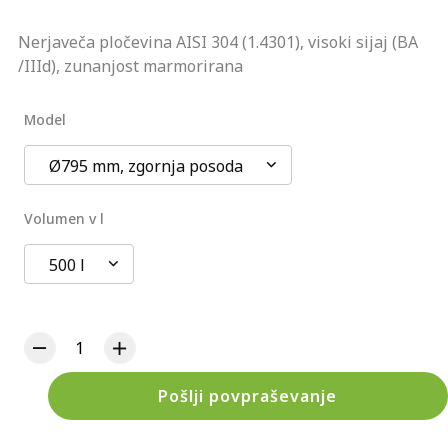
Nerjaveča pločevina AISI 304 (1.4301), visoki sijaj (BA
/IIId), zunanjost marmorirana
Model
Ø795 mm, zgornja posoda
Volumen v l
500 l
Pošlji povpraševanje