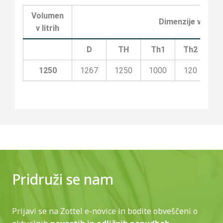
Volumen
Dimenzije v milim
v litrih
D
TH
Th1
Th2
T
1250
1267
1250
1000
120
1
Pridruži se nam
Prijavi se na Zottel e-novice in bodite obveščeni o