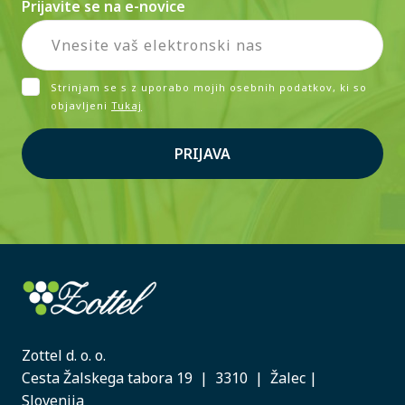
Prijavite se na e-novice
Strinjam se s z uporabo mojih osebnih podatkov, ki so
objavljeni
Tukaj
PRIJAVA
Zottel d. o. o.
Cesta Žalskega tabora 19 | 3310 | Žalec |
Slovenija