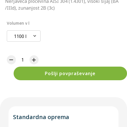
Nerjaveča pločevina AISI 304 (1.4301), visoki sijaj (BA
/IIId), zunanjost 2B (3c)
Volumen v l
1100 l
Pošlji povpraševanje
Standardna oprema