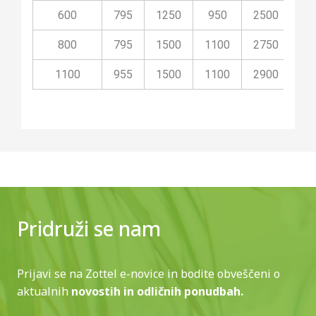
600
795
1250
950
2500
2
800
795
1500
1100
2750
2
1100
955
1500
1100
2900
20
Pridruži se nam
Prijavi se na Zottel e-novice in bodite obveščeni o
aktualnih
novostih in odličnih ponudbah.