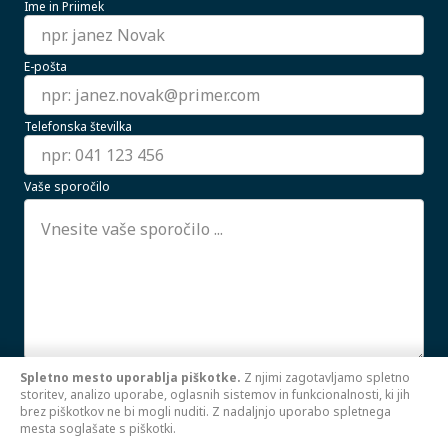
Ime in Priimek
E-pošta
Telefonska številka
Vaše sporočilo
Spletno mesto uporablja piškotke.
Z njimi zagotavljamo spletno
Strinjam se z uporabo mojih osebnih podatkov.
storitev, analizo uporabe, oglasnih sistemov in funkcionalnosti, ki jih
PREBERI VEČ
brez piškotkov ne bi mogli nuditi. Z nadaljnjo uporabo spletnega
mesta soglašate s piškotki.