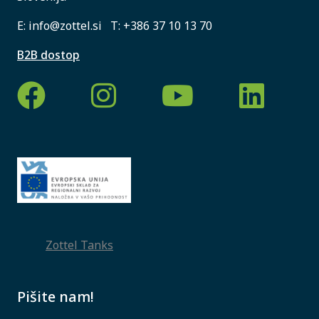
E:
info@zottel.si
T:
+386 37 10 13 70
B2B dostop
Zottel Tanks
Pišite nam!