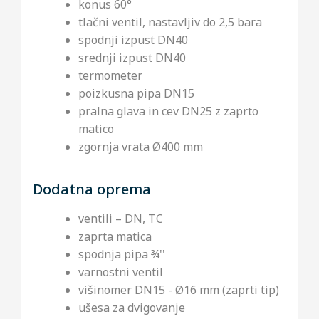
konus 60°
tlačni ventil, nastavljiv do 2,5 bara
spodnji izpust DN40
srednji izpust DN40
termometer
poizkusna pipa DN15
pralna glava in cev DN25 z zaprto
matico
zgornja vrata Ø400 mm
Dodatna oprema
ventili – DN, TC
zaprta matica
spodnja pipa ¾''
varnostni ventil
višinomer DN15 - Ø16 mm (zaprti tip)
ušesa za dvigovanje