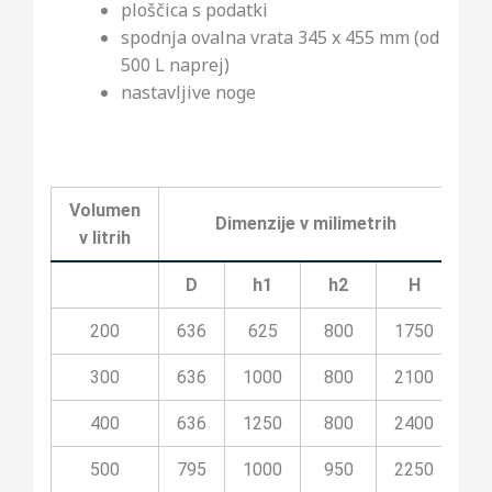
ploščica s podatki
spodnja ovalna vrata 345 x 455 mm (od
500 L naprej)
nastavljive noge
Volumen
Dimenzije v milimetrih
v litrih
D
h1
h2
H
200
636
625
800
1750
2
300
636
1000
800
2100
2
400
636
1250
800
2400
2
500
795
1000
950
2250
2