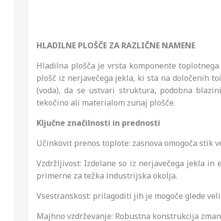
HLADILNE PLOŠČE ZA RAZLIČNE NAMENE
Hladilna plošča je vrsta komponente toplotnega i
plošč iz nerjavečega jekla, ki sta na določenih t
(voda), da se ustvari struktura, podobna blazin
tekočino ali materialom zunaj plošče.
Ključne značilnosti in prednosti
Učinkovit prenos toplote: zasnova omogoča stik v
Vzdržljivost: Izdelane so iz nerjavečega jekla in
primerne za težka industrijska okolja.
Vsestranskost: prilagoditi jih je mogoče glede vel
Majhno vzdrževanje: Robustna konstrukcija zman