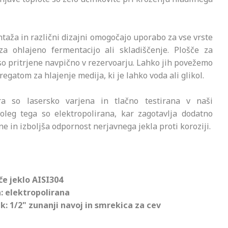
taža in različni dizajni omogočajo uporabo za vse vrste
za ohlajeno fermentacijo ali skladiščenje. Plošče za
so pritrjene navpično v rezervoarju. Lahko jih povežemo
regatom za hlajenje medija, ki je lahko voda ali glikol.
ra so lasersko varjena in tlačno testirana v naši
Poleg tega so elektropolirana, kar zagotavlja dodatno
ne in izboljša odpornost nerjavnega jekla proti koroziji.
e jeklo AISI304
: elektropolirana
: 1/2" zunanji navoj in smrekica za cev