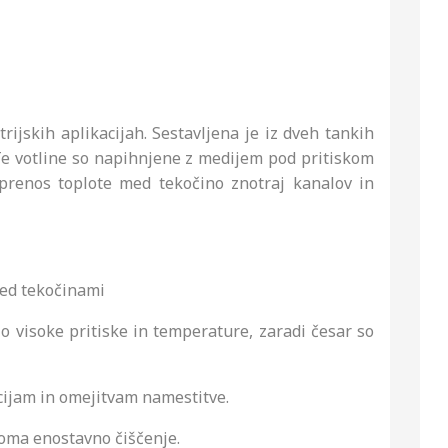
ijskih aplikacijah. Sestavljena je iz dveh tankih
. Te votline so napihnjene z medijem pod pritiskom
t prenos toplote med tekočino znotraj kanalov in
med tekočinami
jo visoke pritiske in temperature, zaradi česar so
acijam in omejitvam namestitve.
oma enostavno čiščenje.