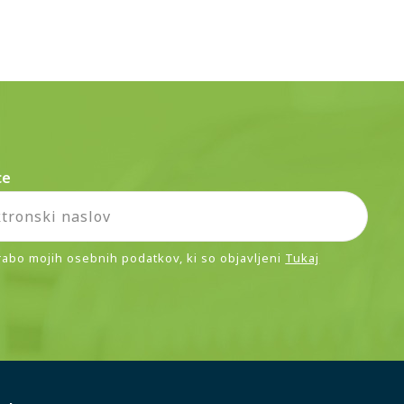
ce
rabo mojih osebnih podatkov, ki so objavljeni
Tukaj