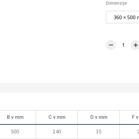
Dimenzije
360 × 500
B v mm
C v mm
D v mm
F 
500
240
35