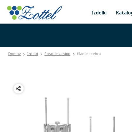
Izdelki
Katalo
Domov
Izdelki
Posode za vino
Hladilna rebra