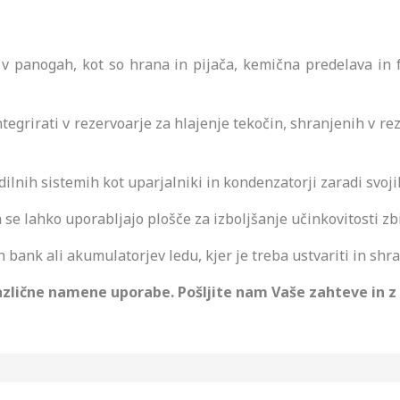
 v panogah, kot so hrana in pijača, kemična predelava in 
tegrirati v rezervoarje za hlajenje tekočin, shranjenih v rez
adilnih sistemih kot uparjalniki in kondenzatorji zaradi svo
h se lahko uporabljajo plošče za izboljšanje učinkovitosti zb
 bank ali akumulatorjev ledu, kjer je treba ustvariti in shran
 različne namene uporabe. Pošljite nam Vaše zahteve in