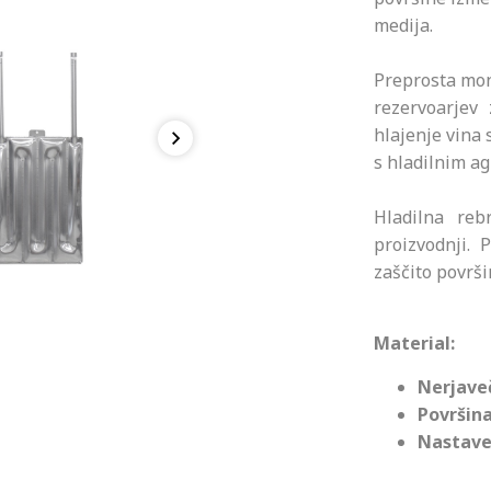
medija.
Preprosta mon
rezervoarjev 
hlajenje vina 
s hladilnim ag
Hladilna reb
proizvodnji. 
zaščito površi
Material:
Nerjaveč
Površina
Nastavek