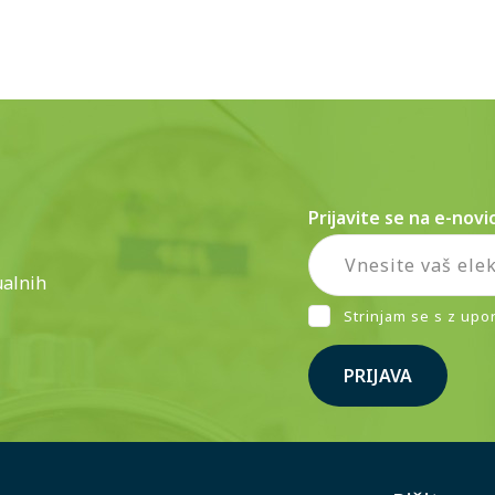
Prijavite se na e-novi
ualnih
Strinjam se s z upo
PRIJAVA