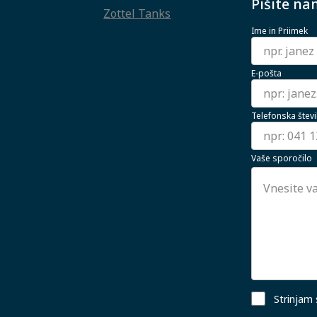
Pišite na
Zottel Tanks
Ime in Priimek
E-pošta
Telefonska števi
Vaše sporočilo
Strinjam