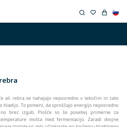
 rebra
če ali rebra se nahajajo neposredno v tekočini in zato
to hladijo. To pomeni, da sproščajo energijo neposredno
ino brez izgub. Plošče so še posebej primerne za
temperature mošta med fermentacijo. Zaradi dvojne
jave toplote so zelo učinkovite pri kroženju hladilnega