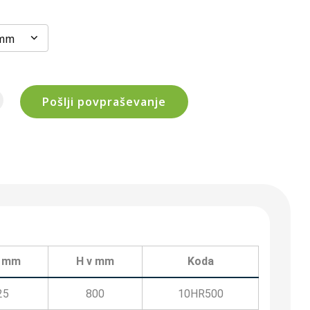
 mm
Pošlji povpraševanje
v mm
H v mm
Koda
25
800
10HR500