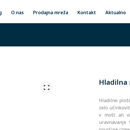
g
O nas
Prodajna mreža
Kontakt
Aktualno
Hladilna
Hladilne ploš
zelo učinkovi
v mošt ali v
uravnavanje 
površine izmen