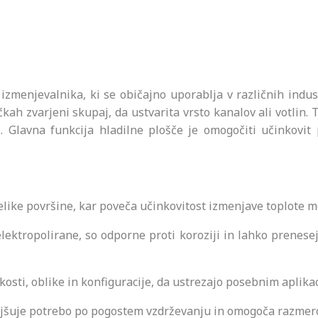
zmenjevalnika, ki se običajno uporablja v različnih industr
očkah zvarjeni skupaj, da ustvarita vrsto kanalov ali votlin
i. Glavna funkcija hladilne plošče je omogočiti učinkovi
elike površine, kar poveča učinkovitost izmenjave toplote 
 elektropolirane, so odporne proti koroziji in lahko prenese
ikosti, oblike in konfiguracije, da ustrezajo posebnim aplik
jšuje potrebo po pogostem vzdrževanju in omogoča razmer