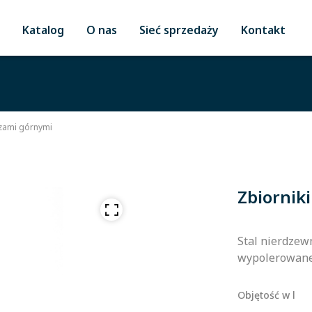
Katalog
O nas
Sieć sprzedaży
Kontakt
azami górnymi
Zbiornik
Stal nierdzewn
wypolerowane
Objętość w l