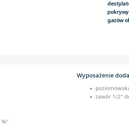
destylat
pokrywy 
gazów o
Wyposażenie dod
poziomowsk
zawór 1/2″ d
 ¾”