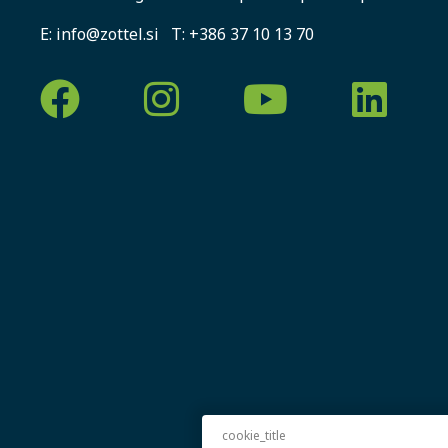
E:
info@zottel.si
T:
+386 37 10 13 70
cookie_title