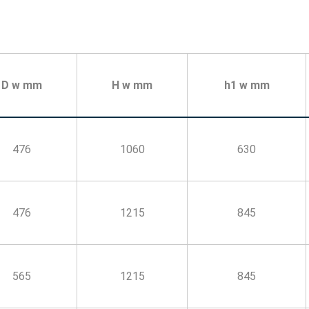
D w mm
H w mm
h1 w mm
476
1060
630
476
1215
845
565
1215
845