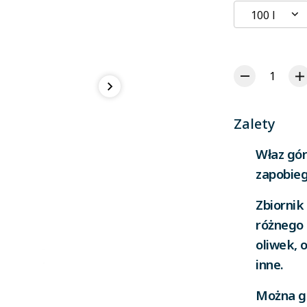
100 l
Zalety
Właz gór
zapobieg
Zbiorni
różnego 
oliwek, o
inne.
Można g