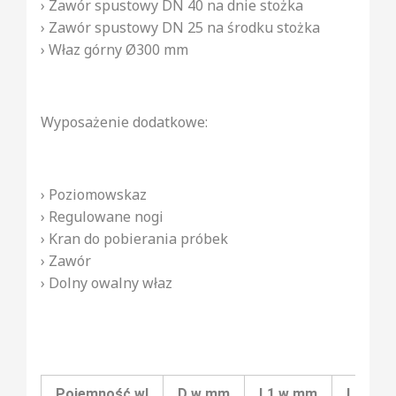
› Zawór spustowy DN 40 na dnie stożka
› Zawór spustowy DN 25 na środku stożka
› Właz górny Ø300 mm
Wyposażenie dodatkowe:
› Poziomowskaz
› Regulowane nogi
› Kran do pobierania próbek
› Zawór
› Dolny owalny właz
Pojemność wl
D w mm
L1 w mm
L2 w 