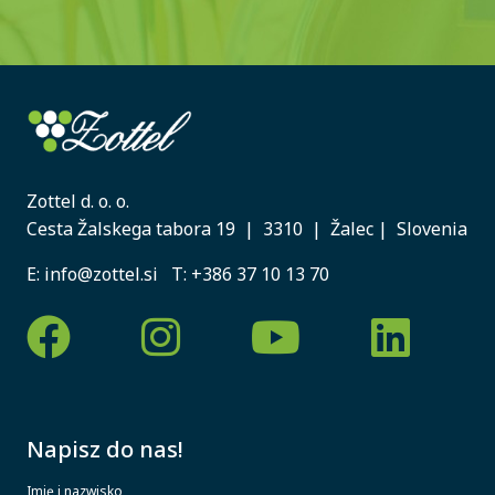
Zottel d. o. o.
Cesta Žalskega tabora 19 | 3310 | Žalec | Slovenia
E:
info@zottel.si
T:
+386 37 10 13 70
Napisz do nas!
Imię i nazwisko