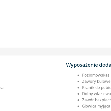
Wyposażenie dod
Poziomowskaz –
Zawory kulowe 
ra
Kranik do pobi
Dolny właz owal
Zawór bezpiec
Głowica myjąca