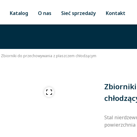
Katalog
O nas
Sieć sprzedaży
Kontakt
Zbiorniki do przechowywania z płaszczem chłodzącym
Zbiornik
chłodzą
Stal nierdzewn
powierzchnia 