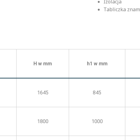
Izolacja
Tabliczka znam
H w mm
h1 w mm
1645
845
1800
1000