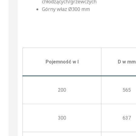
chłodzących/grzewczych
Górny właz Ø300 mm
Pojemność w l
D w mm
200
565
300
637