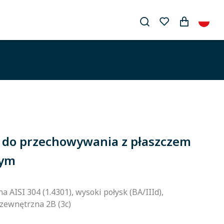
i do przechowywania z płaszczem
cym
a AISI 304 (1.4301), wysoki połysk (BA/IIId),
zewnętrzna 2B (3c)