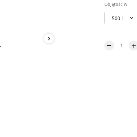
Objętość w l
500 l