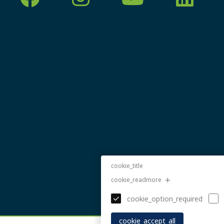
cookie_title
cookie_readmore
cookie_option_required
cookie_accept_all