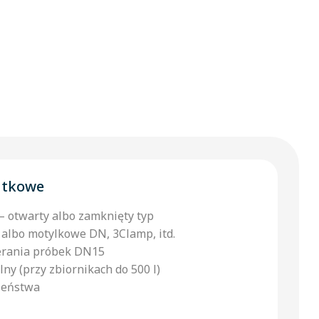
atkowe
 otwarty albo zamknięty typ
albo motylkowe DN, 3Clamp, itd.
erania próbek DN15
ny (przy zbiornikach do 500 l)
zeństwa