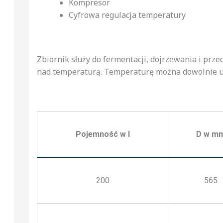
Kompresor
Cyfrowa regulacja temperatury
Zbiornik służy do fermentacji, dojrzewania i prz
nad temperaturą. Temperaturę można dowolnie us
Pojemność w l
D w m
200
565