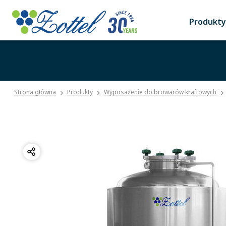
Produkty
Strona główna
Produkty
Wyposażenie do browarów kraftowych