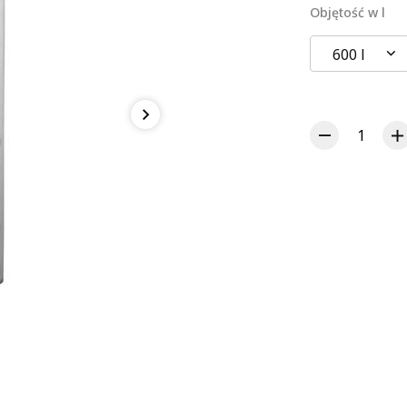
Objętość w l
600 l