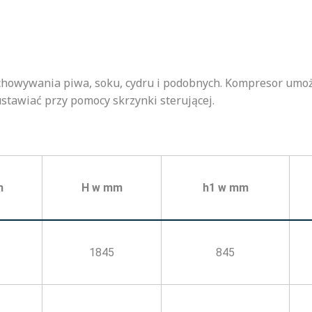
echowywania piwa, soku, cydru i podobnych. Kompresor umożl
tawiać przy pomocy skrzynki sterującej.
m
H w mm
h1 w mm
1845
845