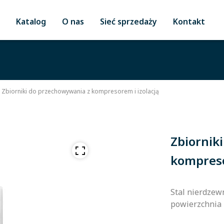
Katalog
O nas
Sieć sprzedaży
Kontakt
Zbiorniki do przechowywania z kompresorem i izolacją
Zbiornik
kompreso
Stal nierdzewn
powierzchnia 