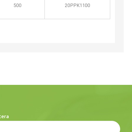
500
20PPK1100
tera