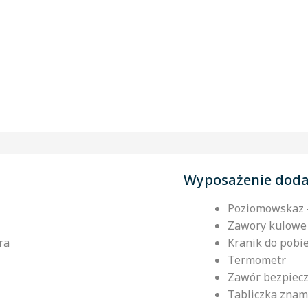
Wyposażenie dod
Poziomowskaz –
Zawory kulowe 
ra
Kranik do pobi
Termometr
Zawór bezpiec
Tabliczka znam