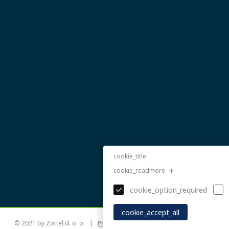
cookie_title
cookie_readmore
cookie_option_required
cookie_accept_all
© 2021 by
Zottel d. o. o. |
Pravilnik o zasebnosti
|
Wykonanie strony i