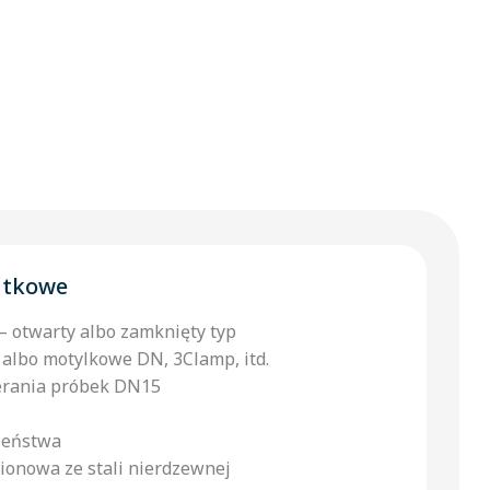
atkowe
 otwarty albo zamknięty typ
albo motylkowe DN, 3Clamp, itd.
erania próbek DN15
zeństwa
ionowa ze stali nierdzewnej