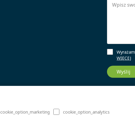
Wyrażam 
WIĘCEJ
Wyślij
cookie_option_marketing
cookie_option_analytics
nternetowej: Sitexo.com