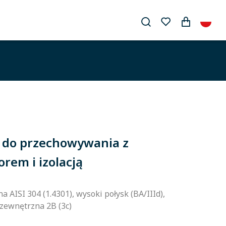
i do przechowywania z
rem i izolacją
a AISI 304 (1.4301), wysoki połysk (BA/IIId),
zewnętrzna 2B (3c)