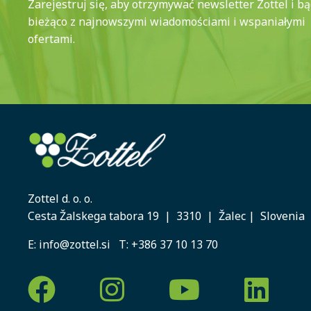
Zarejestruj się, aby otrzymywać newsletter Zottel i b
bieżąco z najnowszymi wiadomościami i wspaniałymi
ofertami.
Zottel d. o. o.
Cesta Žalskega tabora 19 | 3310 | Žalec | Slovenia
E:
info@zottel.si
T:
+386 37 10 13 70