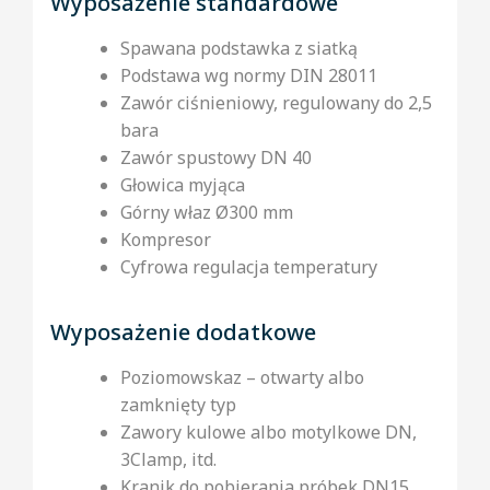
Wyposażenie standardowe
Spawana podstawka z siatką
Podstawa wg normy DIN 28011
Zawór ciśnieniowy, regulowany do 2,5
bara
Zawór spustowy DN 40
Głowica myjąca
Górny właz Ø300 mm
Kompresor
Cyfrowa regulacja temperatury
Wyposażenie dodatkowe
Poziomowskaz – otwarty albo
zamknięty typ
Zawory kulowe albo motylkowe DN,
3Clamp, itd.
Kranik do pobierania próbek DN15