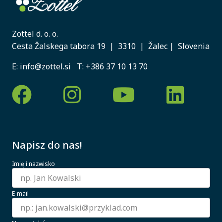
Zottel d. o. o.
Cesta Žalskega tabora 19 | 3310 | Žalec | Slovenia
E:
info@zottel.si
T:
+386 37 10 13 70
Napisz do nas!
Imię i nazwisko
E-mail