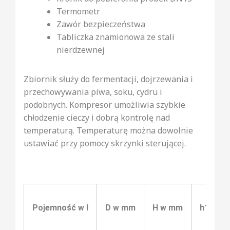
Termometr
Zawór bezpieczeństwa
Tabliczka znamionowa ze stali
nierdzewnej
Zbiornik służy do fermentacji, dojrzewania i
przechowywania piwa, soku, cydru i
podobnych. Kompresor umożliwia szybkie
chłodzenie cieczy i dobrą kontrolę nad
temperaturą. Temperaturę można dowolnie
ustawiać przy pomocy skrzynki sterującej.
Pojemność w l
D w mm
H w mm
h1 w m