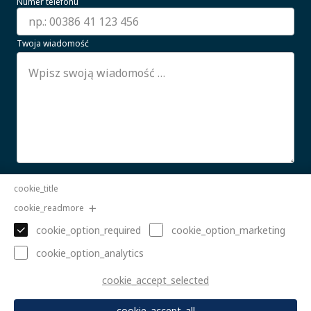
Numer telefonu
Twoja wiadomość
Wyrażam zgodę na przetwarzanie moich danych
cookie_title
osobowych.
CZYTAJ WIĘCEJ
cookie_readmore
Wyślij
cookie_option_required
cookie_option_marketing
cookie_option_analytics
cookie_accept_selected
cookie_accept_all