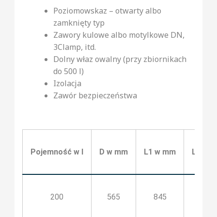
Poziomowskaz – otwarty albo
zamknięty typ
Zawory kulowe albo motylkowe DN,
3Clamp, itd.
Dolny właz owalny (przy zbiornikach
do 500 l)
Izolacja
Zawór bezpieczeństwa
Pojemność w l
D w mm
L1 w mm
L2 w 
200
565
845
480