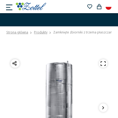
Strona główna
Produkty
Zamknięte zbiorniki z trzema płaszczami c