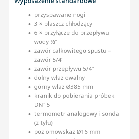
Wyposażenie standardowe
przyspawane nogi
3 × płaszcz chłodzący
6 × przyłącze do przepływu
wody ½”
zawór całkowitego spustu –
zawór 5/4”
zawór przepływu 5/4”
dolny właz owalny
górny właz Ø385 mm
kranik do pobierania próbek
DN15
termometr analogowy i sonda
(z tyłu)
poziomowskaz Ø16 mm