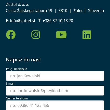
Zottel d. o. o.
Cesta Žalskega tabora 19 | 3310 | Žalec | Slovenia
E:
info@zottel.si
T:
+386 37 10 13 70
Napisz do nas!
Imię i nazwisko
E-mail
Numer telefonu