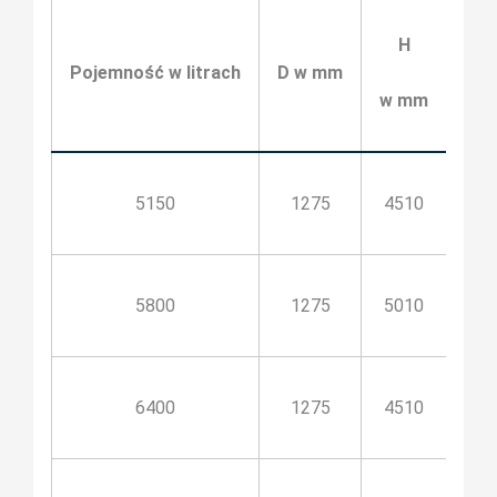
H
Pojemność w litrach
D w mm
h1 
w mm
5150
1275
4510
4
5800
1275
5010
4
6400
1275
4510
4