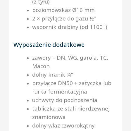
(z tyłu)
poziomowskaz Ø16 mm
2 × przyłącze do gazu ½”
wspornik drabiny (od 1100 l)
Wyposażenie dodatkowe
zawory – DN, WG, garola, TC,
Macon
dolny kranik ¾”
przyłącze DN50 + zatyczka lub
rurka fermentacyjna
uchwyty do podnoszenia
tabliczka ze stali nierdzewnej
znamionowa
dolny właz czworokątny