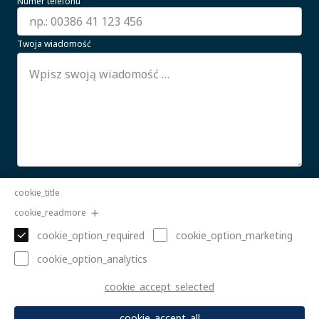
Numer telefonu
Twoja wiadomość
Wyrażam zgodę na przetwarzanie moich danych
cookie_title
osobowych.
CZYTAJ WIĘCEJ
cookie_readmore
Wyślij
cookie_option_required
cookie_option_marketing
cookie_option_analytics
cookie_accept_selected
cookie_accept_all