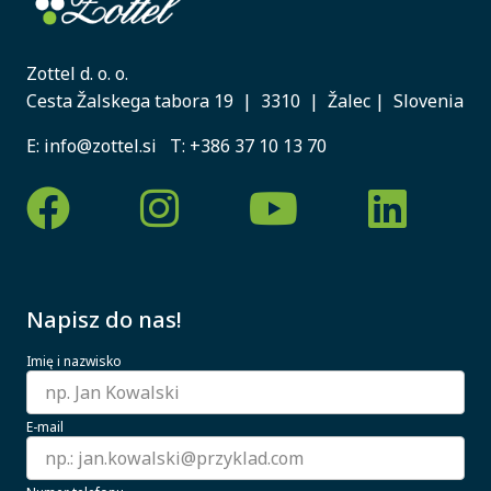
Zottel d. o. o.
Cesta Žalskega tabora 19 | 3310 | Žalec | Slovenia
E:
info@zottel.si
T:
+386 37 10 13 70
Napisz do nas!
Imię i nazwisko
E-mail