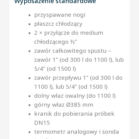
Wyposażenie standardowe
przyspawane nogi
płaszcz chłodzący
2 × przyłącze do medium
chłodzącego ½”
zawór całkowitego spustu –
zawór 1” (od 300 l do 1100 l), lub
5/4” (od 1500 l)
zawór przepływu 1” (od 300 l do
1100 l), lub 5/4” (od 1500 l)
dolny właz owalny (do 1100 l)
górny właz Ø385 mm
kranik do pobierania próbek
DN15
termometr analogowy i sonda