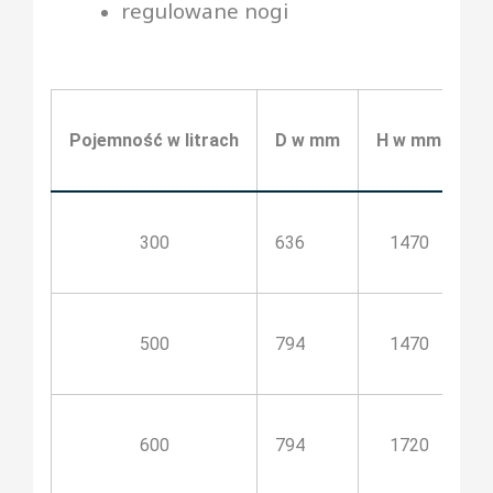
regulowane nogi
Pojemność w litrach
D w mm
H w mm
h
300
636
1470
500
794
1470
600
794
1720