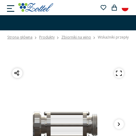
Strona główna
Produkty
Zbiorniki na wino
Wskaźniki przepływu i 