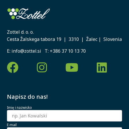
Zottel d. o. o.
Cesta Žalskega tabora 19 | 3310 | Žalec | Slovenia
E:
info@zottel.si
T:
+386 37 10 13 70
Napisz do nas!
Imię i nazwisko
E-mail