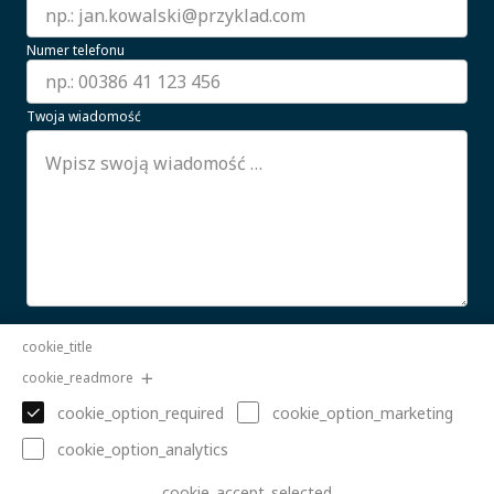
Numer telefonu
Twoja wiadomość
Wyrażam zgodę na przetwarzanie moich danych
cookie_title
osobowych.
CZYTAJ WIĘCEJ
cookie_readmore
Wyślij
cookie_option_required
cookie_option_marketing
cookie_option_analytics
cookie_accept_selected