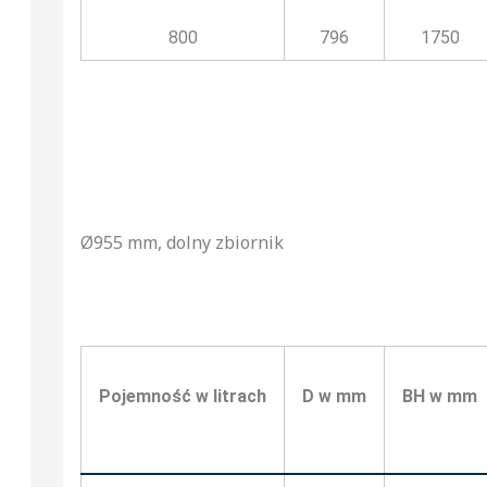
800
796
1750
Ø955 mm, dolny zbiornik
Pojemność w litrach
D w mm
BH w mm