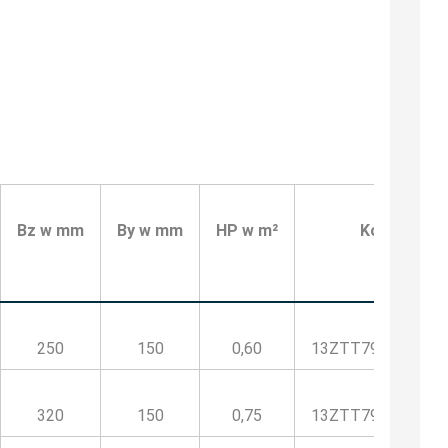
Bz w mm
By w mm
HP w m²
Kod
250
150
0,60
13ZTT796500HP
320
150
0,75
13ZTT796600HP