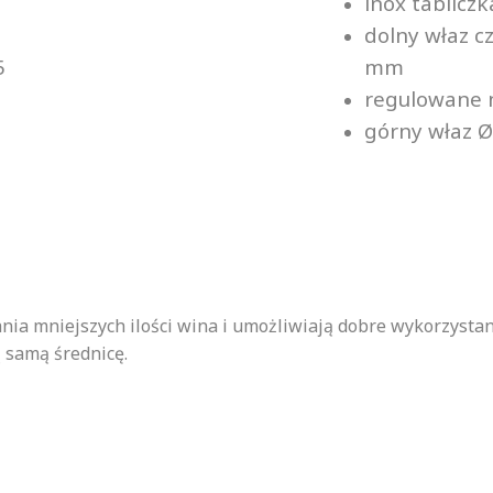
inox tablicz
dolny właz c
5
mm
regulowane 
górny właz 
ia mniejszych ilości wina i umożliwiają dobre wykorzystan
 samą średnicę.