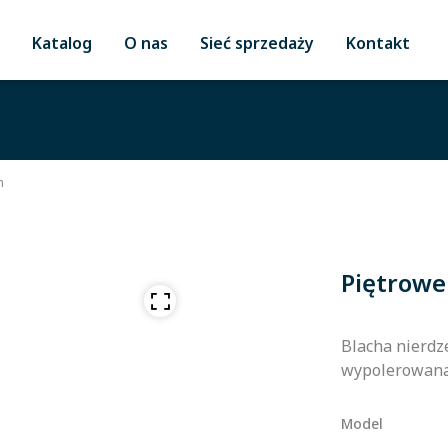
Katalog
O nas
Sieć sprzedaży
Kontakt
m
Piętrowe
Blacha nierdze
wypolerowana
Model