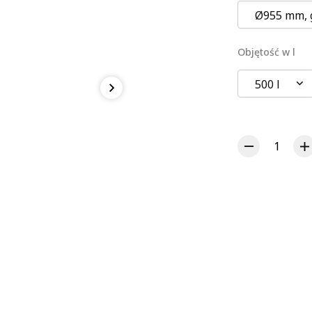
Ø955 mm, 
Objętość w l
500 l