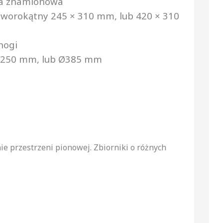
ka znamionowa
zworokątny 245 × 310 mm, lub 420 × 310
nogi
Ø250 mm, lub Ø385 mm
ie przestrzeni pionowej. Zbiorniki o różnych