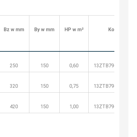
Bz w mm
By w mm
HP w m²
Kod
250
150
0,60
13ZTB796500HP
320
150
0,75
13ZTB796600HP
420
150
1,00
13ZTB796800HP