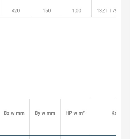
420
150
1,00
13ZTT796800HP
Bz w mm
By w mm
HP w m²
Kod