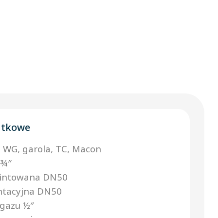
atkowe
 WG, garola, TC, Macon
 ¾″
intowana DN50
ntacyjna DN50
 gazu ½″