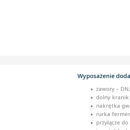
Wyposażenie dod
zawory – DN,
dolny kranik
nakrętka gw
rurka ferme
przyłącze do