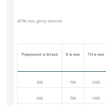
Ø796 mm, górny zbiornik
Pojemność w litrach
D w mm
TH w mm
500
796
1300
600
796
1500