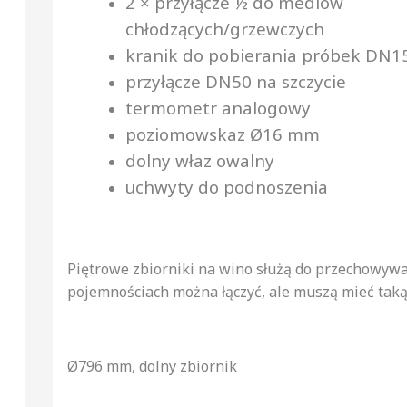
2 × przyłącze ½ do mediów
chłodzących/grzewczych
kranik do pobierania próbek DN1
przyłącze DN50 na szczycie
termometr analogowy
poziomowskaz Ø16 mm
dolny właz owalny
uchwyty do podnoszenia
Piętrowe zbiorniki na wino służą do przechowywan
pojemnościach można łączyć, ale muszą mieć taką
Ø796 mm, dolny zbiornik