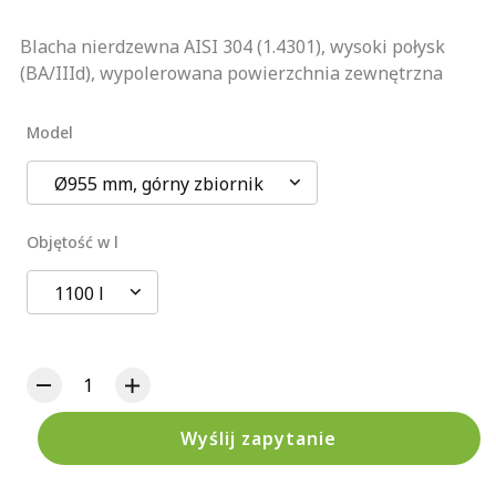
Blacha nierdzewna AISI 304 (1.4301), wysoki połysk
(BA/IIId), wypolerowana powierzchnia zewnętrzna
Model
Ø955 mm, górny zbiornik
Objętość w l
1100 l
Wyślij zapytanie