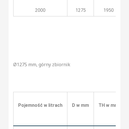
2000
1275
1950
Ø1275 mm, górny zbiornik
Pojemność w litrach
D w mm
TH w mm