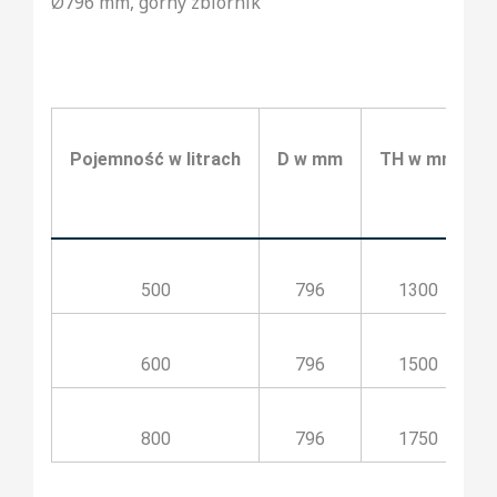
Ø796 mm, górny zbiornik
Pojemność w litrach
D w mm
TH w mm
500
796
1300
600
796
1500
800
796
1750