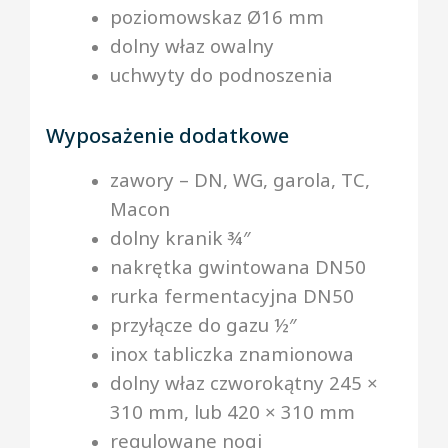
poziomowskaz Ø16 mm
dolny właz owalny
uchwyty do podnoszenia
Wyposażenie dodatkowe
zawory – DN, WG, garola, TC,
Macon
dolny kranik ¾″
nakrętka gwintowana DN50
rurka fermentacyjna DN50
przyłącze do gazu ½″
inox tabliczka znamionowa
dolny właz czworokątny 245 ×
310 mm, lub 420 × 310 mm
regulowane nogi