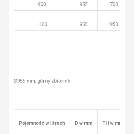
900
955
1700
1100
955
1950
Ø955 mm, górny zbiornik
Pojemność w litrach
D w mm
TH w mm