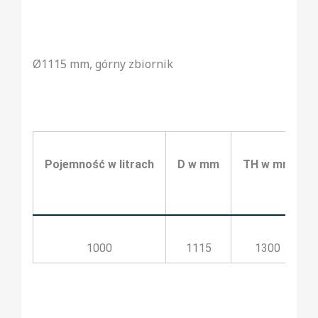
Ø1115 mm, górny zbiornik
Pojemność w litrach
D w mm
TH w mm
1000
1115
1300