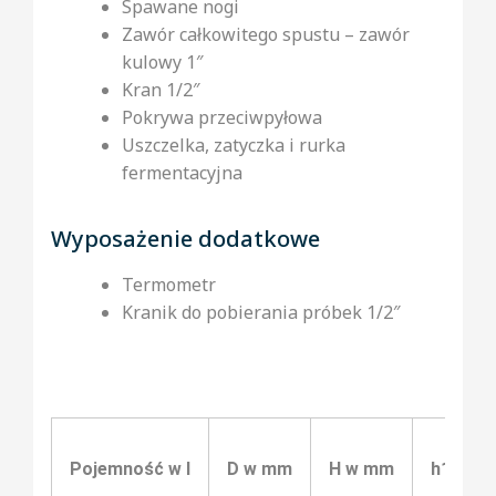
Spawane nogi
Zawór całkowitego spustu – zawór
kulowy 1″
Kran 1/2″
Pokrywa przeciwpyłowa
Uszczelka, zatyczka i rurka
fermentacyjna
Wyposażenie dodatkowe
Termometr
Kranik do pobierania próbek 1/2″
Pojemność w l
D w mm
H w mm
h1 w m