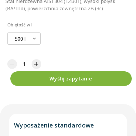
Stal nierdzewna AISI 304 (1.4301), wysoki połysk
(BA/IIId), powierzchnia zewnętrzna 2B (3c)
Objętość w l
500 l
Wyślij zapytanie
Wyposażenie standardowe