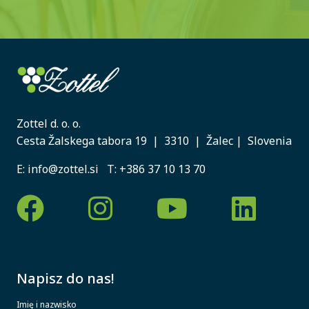
Zottel d. o. o.
Cesta Žalskega tabora 19 | 3310 | Žalec | Slovenia
E:
info@zottel.si
T:
+386 37 10 13 70
Napisz do nas!
Imię i nazwisko