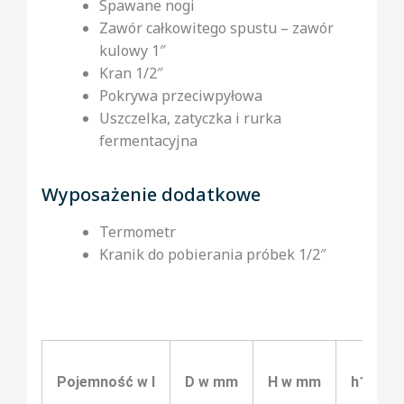
Spawane nogi
Zawór całkowitego spustu – zawór
kulowy 1″
Kran 1/2″
Pokrywa przeciwpyłowa
Uszczelka, zatyczka i rurka
fermentacyjna
Wyposażenie dodatkowe
Termometr
Kranik do pobierania próbek 1/2″
Pojemność w l
D w mm
H w mm
h1 w m