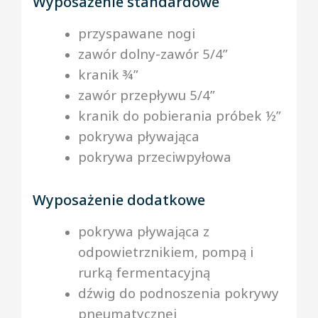
Wyposażenie standardowe
przyspawane nogi
zawór dolny-zawór 5/4”
kranik ¾”
zawór przepływu 5/4”
kranik do pobierania próbek ½”
pokrywa pływająca
pokrywa przeciwpyłowa
Wyposażenie dodatkowe
pokrywa pływająca z
odpowietrznikiem, pompą i
rurką fermentacyjną
dźwig do podnoszenia pokrywy
pneumatycznej