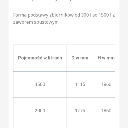
Forma podstawy zbiorników od 300 l so 1500 l z
zaworem spustowym
Pojemność w litrach
D w mm
H w mm
h
1500
1115
1860
2000
1275
1860