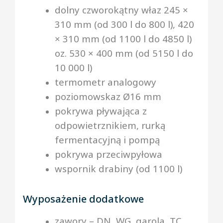
dolny czworokątny właz 245 ×
310 mm (od 300 l do 800 l), 420
× 310 mm (od 1100 l do 4850 l)
oz. 530 × 400 mm (od 5150 l do
10 000 l)
termometr analogowy
poziomowskaz Ø16 mm
pokrywa pływająca z
odpowietrznikiem, rurką
fermentacyjną i pompą
pokrywa przeciwpyłowa
wspornik drabiny (od 1100 l)
Wyposażenie dodatkowe
zawory – DN, WG, garola, TC,