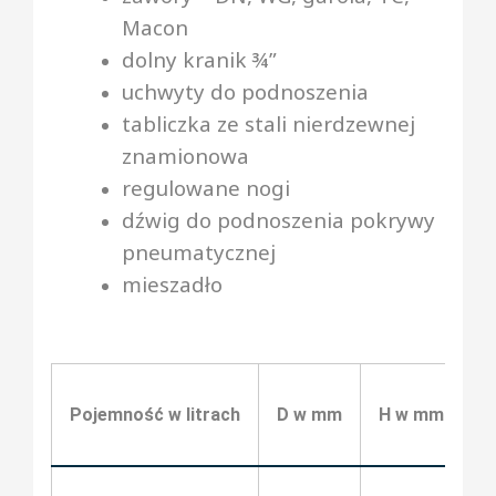
Macon
dolny kranik ¾”
uchwyty do podnoszenia
tabliczka ze stali nierdzewnej
znamionowa
regulowane nogi
dźwig do podnoszenia pokrywy
pneumatycznej
mieszadło
Pojemność w litrach
D w mm
H w mm
h