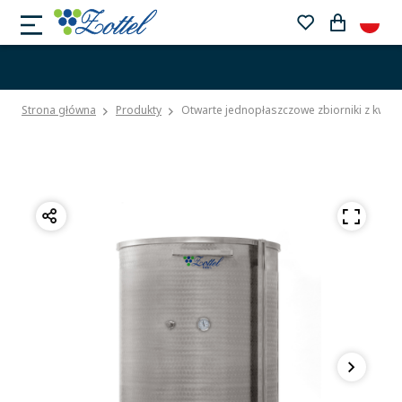
Strona główna
Produkty
Otwarte jednopłaszczowe zbiorniki z kwa