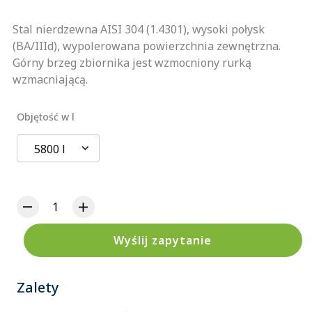
Stal nierdzewna AISI 304 (1.4301), wysoki połysk
(BA/IIId), wypolerowana powierzchnia zewnętrzna.
Górny brzeg zbiornika jest wzmocniony rurką
wzmacniającą.
Objętość w l
5800 l
Wyślij zapytanie
Zalety