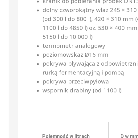
kranik do pobierania próbek DN1
dolny czworokątny właz 245 × 31
(od 300 l do 800 l), 420 × 310 mm 
1100 l do 4850 l) oz. 530 × 400 mm
5150 l do 10 000 l)
termometr analogowy
poziomowskaz Ø16 mm
pokrywa pływająca z odpowietrzn
rurką fermentacyjną i pompą
pokrywa przeciwpyłowa
wspornik drabiny (od 1100 l)
Pojemność w litrach
D w m