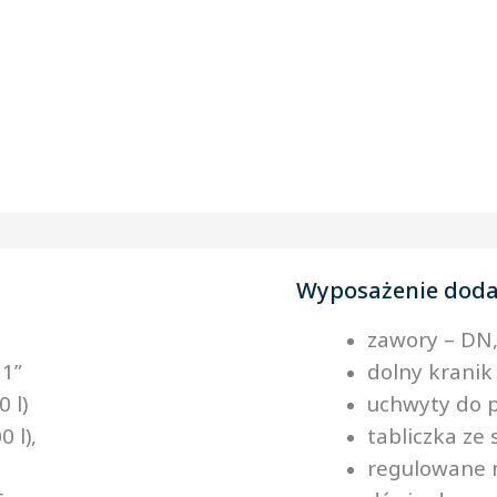
Wyposażenie dod
zawory – DN,
 1”
dolny kranik
0 l)
uchwyty do 
 l),
tabliczka ze
regulowane 