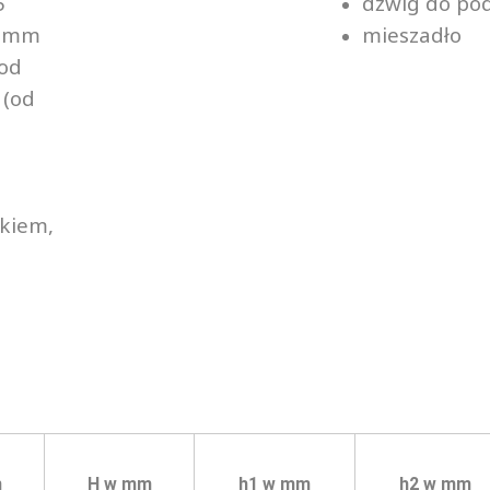
5
dźwig do po
0 mm
mieszadło
(od
 (od
ikiem,
m
H w mm
h1 w mm
h2 w mm