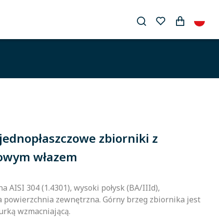
jednopłaszczowe zbiorniki z
owym włazem
a AISI 304 (1.4301), wysoki połysk (BA/IIId),
powierzchnia zewnętrzna. Górny brzeg zbiornika jest
urką wzmacniającą.