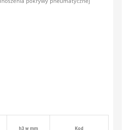
dnoszenia pokrywy pneumatycznej
h3 w mm
Kod