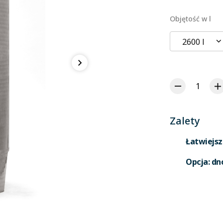
Objętość w l
2600 l
Zalety
Łatwiejsz
Opcja: dn