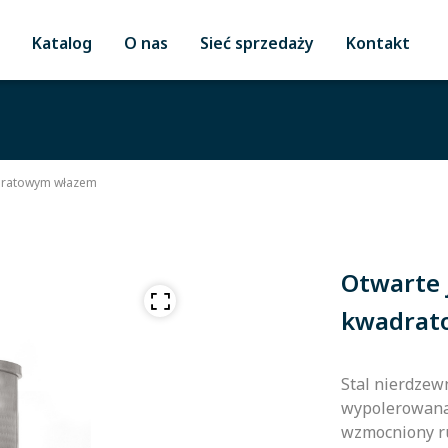
Katalog
O nas
Sieć sprzedaży
Kontakt
adratowym włazem
Otwarte 
kwadrat
Stal nierdzewn
wypolerowana 
wzmocniony r