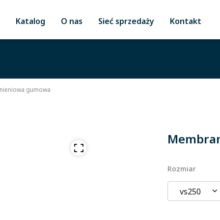
Katalog
O nas
Sieć sprzedaży
Kontakt
śnieniowa gumowa
Membran
Rozmiar
vs250