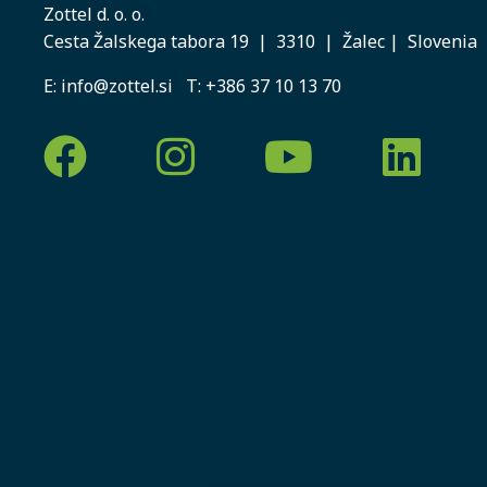
Zottel d. o. o.
Cesta Žalskega tabora 19 | 3310 | Žalec | Slovenia
E:
info@zottel.si
T:
+386 37 10 13 70