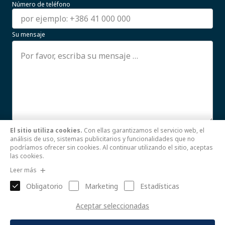
Número de teléfono
Su mensaje
El sitio utiliza cookies.
Con ellas garantizamos el servicio web, el
Estoy de acuerdo con el uso de mis datos personales.
análisis de uso, sistemas publicitarios y funcionalidades que no
Leer más
podríamos ofrecer sin cookies. Al continuar utilizando el sitio, aceptas
las cookies.
Enviar
Leer más
Obligatorio
Marketing
Estadísticas
Aceptar seleccionadas