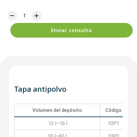
Enviar consulta
Tapa antipolvo
Volumen del depósito
Código
12 l–16 l
10P1
30 l–60 l
10P2