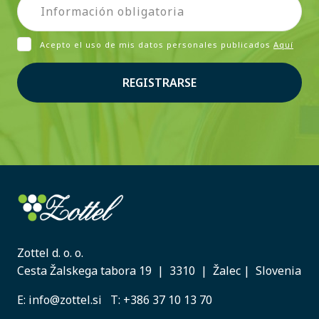
Acepto el uso de mis datos personales publicados
Aquí
REGISTRARSE
Zottel d. o. o.
Cesta Žalskega tabora 19 | 3310 | Žalec | Slovenia
E:
info@zottel.si
T:
+386 37 10 13 70