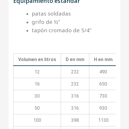
Equipamiento estándar
patas soldadas
grifo de ½”
tapón cromado de 5/4”
Volumen en litros
D en mm
H en mm
h1
12
232
490
16
232
650
30
316
730
50
316
930
100
398
1130