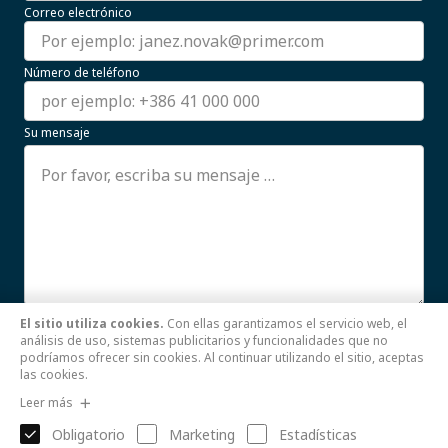
Correo electrónico
Número de teléfono
Su mensaje
El sitio utiliza cookies.
Con ellas garantizamos el servicio web, el
Estoy de acuerdo con el uso de mis datos personales.
análisis de uso, sistemas publicitarios y funcionalidades que no
Leer más
podríamos ofrecer sin cookies. Al continuar utilizando el sitio, aceptas
las cookies.
Enviar
Leer más
Obligatorio
Marketing
Estadísticas