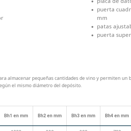
placa de dat
puerta cuadr
or
mm
patas ajusta
puerta supe
para almacenar pequeñas cantidades de vino y permiten un b
egún el mismo diámetro del depósito.
Bh1 en mm
Bh2 en mm
Bh3 en mm
Bh4 en mm