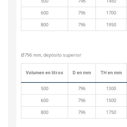
500
796
1450
600
796
1700
800
796
1950
Ø796 mm, depósito superior
Volumen en litros
D en mm
TH en mm
500
796
1300
600
796
1500
800
796
1750