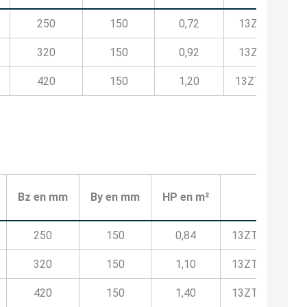
250
150
0,72
13ZTT95570
320
150
0,92
13ZTT95590
420
150
1,20
13ZTT95511
Código
Bz en mm
By en mm
HP en m²
250
150
0,84
13ZTB111510
320
150
1,10
13ZTB111512
420
150
1,40
13ZTB111515