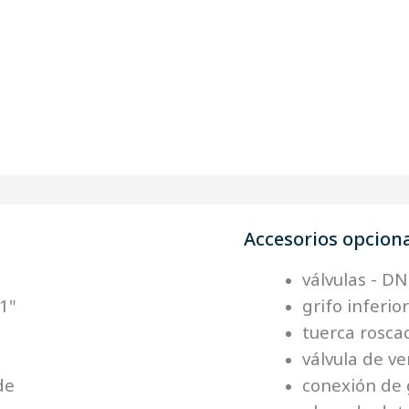
Accesorios opcion
válvulas - D
 1"
grifo inferio
tuerca rosc
válvula de v
de
conexión de 