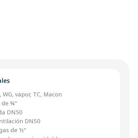
ales
N, WG, vapor, TC, Macon
r de ¾"
ada DN50
entilación DN50
gas de ½"