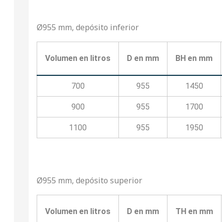
Ø955 mm, depósito inferior
Volumen en litros
D en mm
BH en mm
700
955
1450
900
955
1700
1100
955
1950
Ø955 mm, depósito superior
Volumen en litros
D en mm
TH en mm