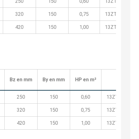
250
150
0,60
13ZTB796500
320
150
0,75
13ZTB796600
420
150
1,00
13ZTB796800
Código
Bz en mm
By en mm
HP en m²
250
150
0,60
13ZTT79650
320
150
0,75
13ZTT79660
420
150
1,00
13ZTT79680