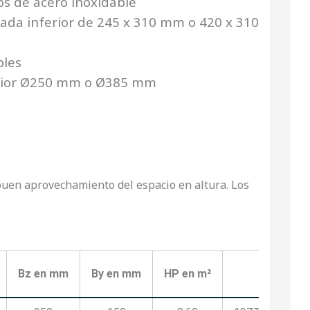
os de acero inoxidable
ada inferior de 245 x 310 mm o 420 x 310
bles
rior Ø250 mm o Ø385 mm
uen aprovechamiento del espacio en altura. Los
Código
Bz en mm
By en mm
HP en m²