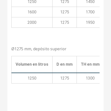
1250
1275
1450
1600
1275
1700
2000
1275
1950
Ø1275 mm, depósito superior
Volumen en litros
D en mm
TH en mm
T
1250
1275
1300