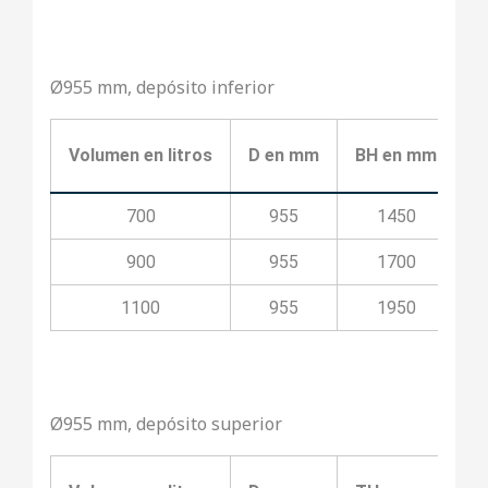
Ø955 mm, depósito inferior
Volumen en litros
D en mm
BH en mm
B
700
955
1450
900
955
1700
1100
955
1950
Ø955 mm, depósito superior