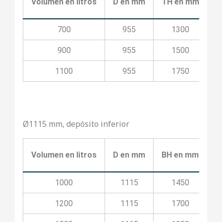
Volumen en litros
D en mm
TH en mm
T
700
955
1300
900
955
1500
1100
955
1750
Ø1115 mm, depósito inferior
Volumen en litros
D en mm
BH en mm
B
1000
1115
1450
1200
1115
1700