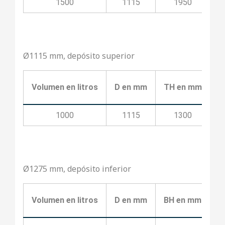
1500
1115
1950
Ø1115 mm, depósito superior
Volumen en litros
D en mm
TH en mm
T
1000
1115
1300
Ø1275 mm, depósito inferior
Volumen en litros
D en mm
BH en mm
B