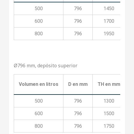
500
796
1450
600
796
1700
800
796
1950
Ø796 mm, depósito superior
Volumen en litros
D en mm
TH en mm
T
500
796
1300
600
796
1500
800
796
1750