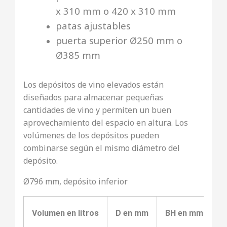
x 310 mm o 420 x 310 mm
patas ajustables
puerta superior Ø250 mm o
Ø385 mm
Los depósitos de vino elevados están
diseñados para almacenar pequeñas
cantidades de vino y permiten un buen
aprovechamiento del espacio en altura. Los
volúmenes de los depósitos pueden
combinarse según el mismo diámetro del
depósito.
Ø796 mm, depósito inferior
Volumen en litros
D en mm
BH en mm
B