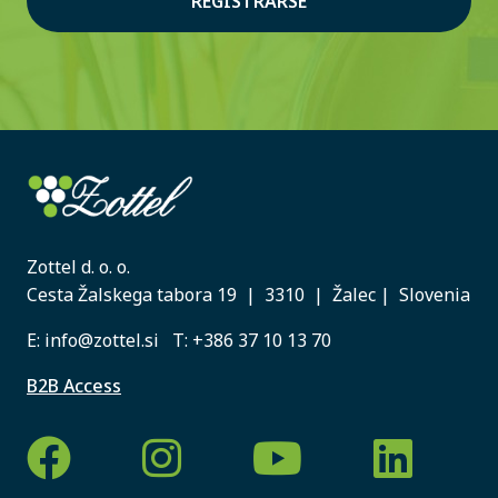
REGISTRARSE
Zottel d. o. o.
Cesta Žalskega tabora 19 | 3310 | Žalec | Slovenia
E:
info@zottel.si
T:
+386 37 10 13 70
B2B Access