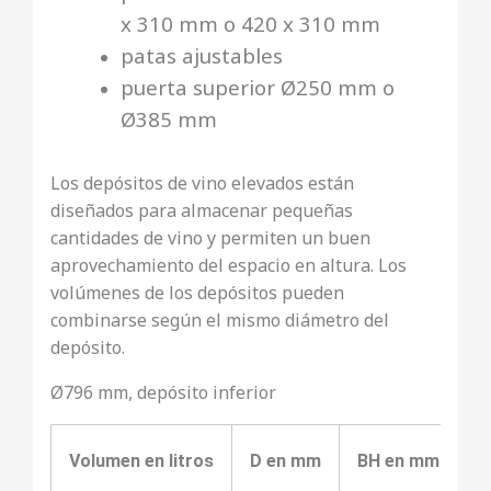
x 310 mm o 420 x 310 mm
patas ajustables
puerta superior Ø250 mm o
Ø385 mm
Los depósitos de vino elevados están
diseñados para almacenar pequeñas
cantidades de vino y permiten un buen
aprovechamiento del espacio en altura. Los
volúmenes de los depósitos pueden
combinarse según el mismo diámetro del
depósito.
Ø796 mm, depósito inferior
Volumen en litros
D en mm
BH en mm
B