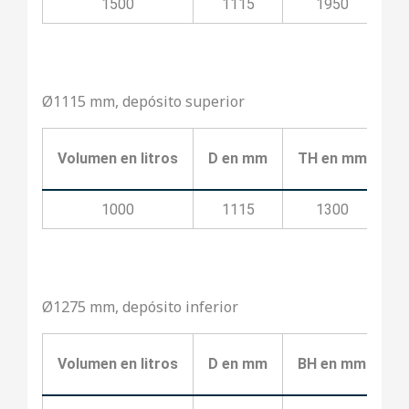
1500
1115
1950
Ø1115 mm, depósito superior
Volumen en litros
D en mm
TH en mm
T
1000
1115
1300
Ø1275 mm, depósito inferior
Volumen en litros
D en mm
BH en mm
B