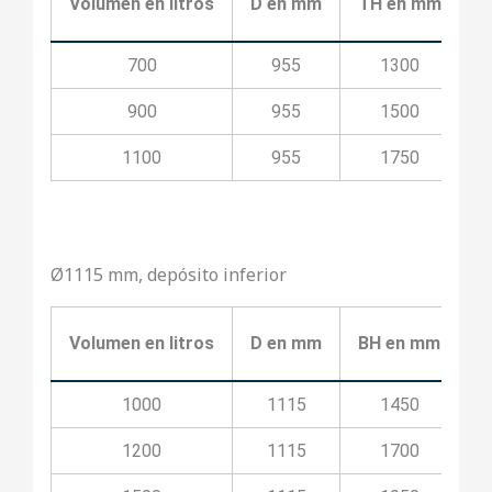
Volumen en litros
D en mm
TH en mm
T
700
955
1300
900
955
1500
1100
955
1750
Ø1115 mm, depósito inferior
Volumen en litros
D en mm
BH en mm
B
1000
1115
1450
1200
1115
1700