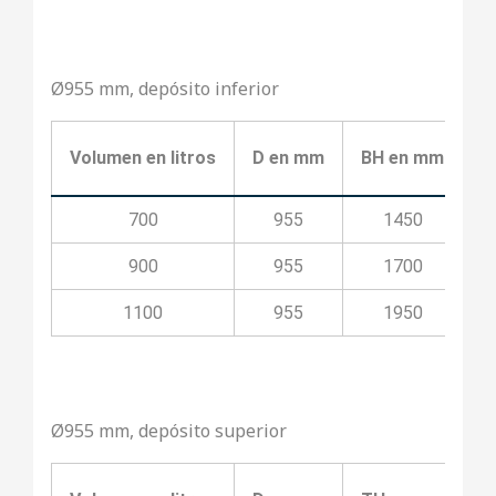
Ø955 mm, depósito inferior
Volumen en litros
D en mm
BH en mm
B
700
955
1450
900
955
1700
1100
955
1950
Ø955 mm, depósito superior