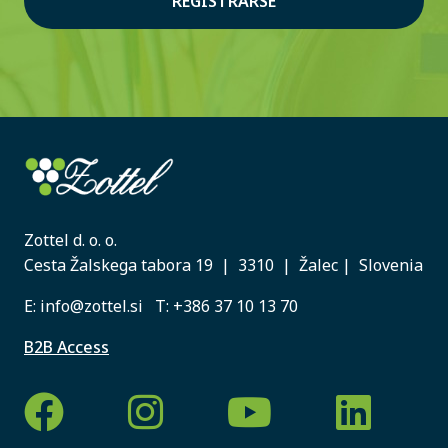
REGISTRARSE
Zottel d. o. o.
Cesta Žalskega tabora 19 | 3310 | Žalec | Slovenia
E:
info@zottel.si
T:
+386 37 10 13 70
B2B Access