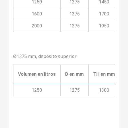
1250
1275
1450
1600
1275
1700
2000
1275
1950
Ø1275 mm, depósito superior
Volumen en litros
D en mm
TH en mm
T
1250
1275
1300