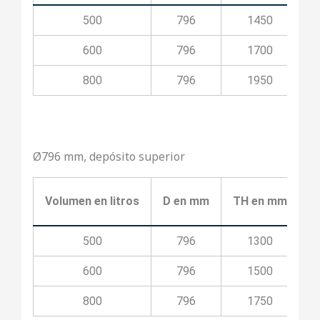
500
796
1450
600
796
1700
800
796
1950
Ø796 mm, depósito superior
Volumen en litros
D en mm
TH en mm
T
500
796
1300
600
796
1500
800
796
1750