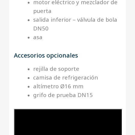
motor eléctrico y mezclador de
puerta
salida inferior – válvula de bola
DN50
asa
Accesorios opcionales
rejilla de soporte
camisa de refrigeración
altímetro Ø16 mm
grifo de prueba DN15