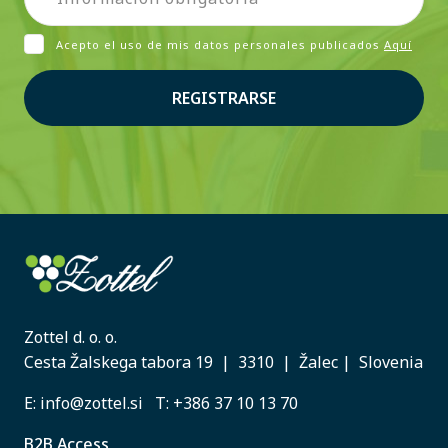
Acepto el uso de mis datos personales publicados
Aquí
REGISTRARSE
Zottel d. o. o.
Cesta Žalskega tabora 19 | 3310 | Žalec | Slovenia
E:
info@zottel.si
T:
+386 37 10 13 70
B2B Access