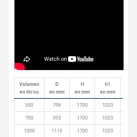
Volumen
D
H
h1
h2
en litros
en mm
en mm
en mm
en 
500
796
1700
1020
30
700
955
1700
1020
30
1000
1115
1700
1020
30