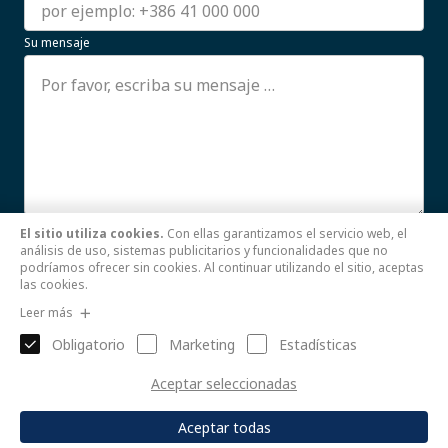
Su mensaje
El sitio utiliza cookies.
Con ellas garantizamos el servicio web, el
Estoy de acuerdo con el uso de mis datos personales.
análisis de uso, sistemas publicitarios y funcionalidades que no
Leer más
podríamos ofrecer sin cookies. Al continuar utilizando el sitio, aceptas
las cookies.
Enviar
Leer más
Obligatorio
Marketing
Estadísticas
Aceptar seleccionadas
Aceptar todas
© 2021 by
Zottel d. o. o. |
Pravilnik o zasebnosti
|
Webdesign: