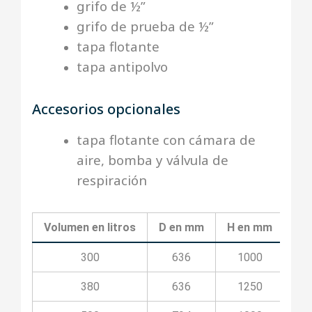
grifo de ½”
grifo de prueba de ½”
tapa flotante
tapa antipolvo
Accesorios opcionales
tapa flotante con cámara de
aire, bomba y válvula de
respiración
Volumen en litros
D en mm
H en mm
h1
300
636
1000
380
636
1250